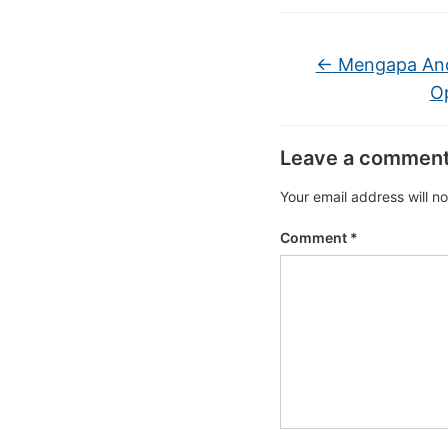
←
Mengapa Anda
Op
Leave a commen
Your email address will n
Comment
*