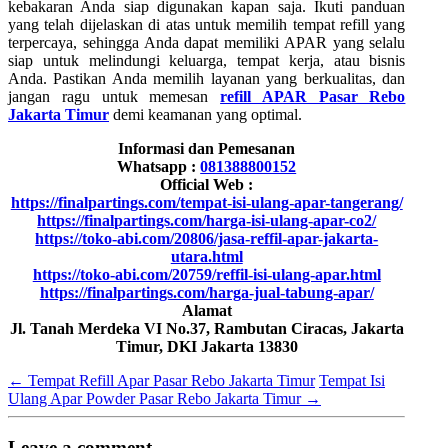
kebakaran Anda siap digunakan kapan saja. Ikuti panduan
yang telah dijelaskan di atas untuk memilih tempat refill yang
terpercaya, sehingga Anda dapat memiliki APAR yang selalu
siap untuk melindungi keluarga, tempat kerja, atau bisnis
Anda. Pastikan Anda memilih layanan yang berkualitas, dan
jangan ragu untuk memesan
refill APAR Pasar Rebo
Jakarta Timur
demi keamanan yang optimal.
Informasi dan Pemesanan
Whatsapp :
081388800152
Official Web :
https://finalpartings.com/tempat-isi-ulang-apar-tangerang/
https://finalpartings.com/harga-isi-ulang-apar-co2/
https://toko-abi.com/20806/jasa-reffil-apar-jakarta-
utara.html
https://toko-abi.com/20759/reffil-isi-ulang-apar.html
https://finalpartings.com/harga-jual-tabung-apar/
Alamat
Jl. Tanah Merdeka VI No.37, Rambutan Ciracas, Jakarta
Timur, DKI Jakarta 13830
←
Tempat Refill Apar Pasar Rebo Jakarta Timur
Tempat Isi
Ulang Apar Powder Pasar Rebo Jakarta Timur
→
Leave a comment