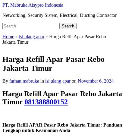
Skip
PT. Mabruka Aisypro Indonesia
to
Networking, Security Sistem, Electrical, Ducting Contractor
main
content
Search
Search
for:
Home
»
isi ulang apar
»
Harga Refill Apar Pasar Rebo
Jakarta Timur
Harga Refill Apar Pasar Rebo
Jakarta Timur
By
farhan mabruka
in
isi ulang apar
on
November 6, 2024
Harga Refill Apar Pasar Rebo Jakarta
Timur
081388800152
Harga Refill APAR Pasar Rebo Jakarta Timur: Panduan
Lengkap untuk Keamanan Anda