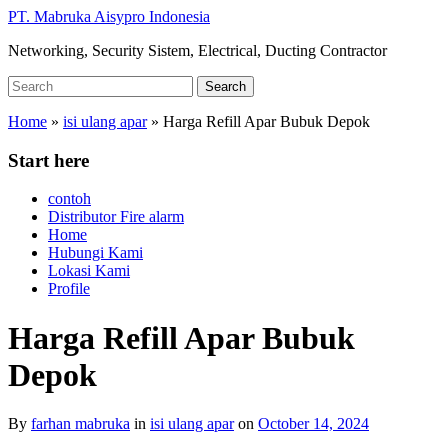
Skip
PT. Mabruka Aisypro Indonesia
to
Networking, Security Sistem, Electrical, Ducting Contractor
main
content
Search
Search
for:
Home
»
isi ulang apar
»
Harga Refill Apar Bubuk Depok
Start here
contoh
Distributor Fire alarm
Home
Hubungi Kami
Lokasi Kami
Profile
Harga Refill Apar Bubuk
Depok
By
farhan mabruka
in
isi ulang apar
on
October 14, 2024