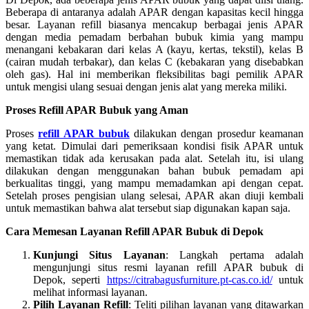
Beberapa di antaranya adalah APAR dengan kapasitas kecil hingga
besar. Layanan refill biasanya mencakup berbagai jenis APAR
dengan media pemadam berbahan bubuk kimia yang mampu
menangani kebakaran dari kelas A (kayu, kertas, tekstil), kelas B
(cairan mudah terbakar), dan kelas C (kebakaran yang disebabkan
oleh gas). Hal ini memberikan fleksibilitas bagi pemilik APAR
untuk mengisi ulang sesuai dengan jenis alat yang mereka miliki.
Proses Refill APAR Bubuk yang Aman
Proses
refill APAR bubuk
dilakukan dengan prosedur keamanan
yang ketat. Dimulai dari pemeriksaan kondisi fisik APAR untuk
memastikan tidak ada kerusakan pada alat. Setelah itu, isi ulang
dilakukan dengan menggunakan bahan bubuk pemadam api
berkualitas tinggi, yang mampu memadamkan api dengan cepat.
Setelah proses pengisian ulang selesai, APAR akan diuji kembali
untuk memastikan bahwa alat tersebut siap digunakan kapan saja.
Cara Memesan Layanan Refill APAR Bubuk di Depok
Kunjungi Situs Layanan
: Langkah pertama adalah
mengunjungi situs resmi layanan refill APAR bubuk di
Depok, seperti
https://citrabagusfurniture.pt-cas.co.id/
untuk
melihat informasi layanan.
Pilih Layanan Refill
: Teliti pilihan layanan yang ditawarkan