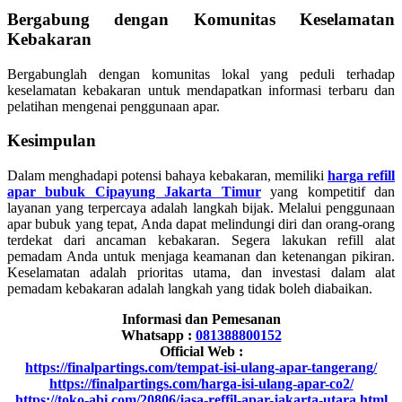
Bergabung dengan Komunitas Keselamatan
Kebakaran
Bergabunglah dengan komunitas lokal yang peduli terhadap
keselamatan kebakaran untuk mendapatkan informasi terbaru dan
pelatihan mengenai penggunaan apar.
Kesimpulan
Dalam menghadapi potensi bahaya kebakaran, memiliki
harga refill
apar bubuk Cipayung Jakarta Timur
yang kompetitif dan
layanan yang terpercaya adalah langkah bijak. Melalui penggunaan
apar bubuk yang tepat, Anda dapat melindungi diri dan orang-orang
terdekat dari ancaman kebakaran. Segera lakukan refill alat
pemadam Anda untuk menjaga keamanan dan ketenangan pikiran.
Keselamatan adalah prioritas utama, dan investasi dalam alat
pemadam kebakaran adalah langkah yang tidak boleh diabaikan.
Informasi dan Pemesanan
Whatsapp :
081388800152
Official Web :
https://finalpartings.com/tempat-isi-ulang-apar-tangerang/
https://finalpartings.com/harga-isi-ulang-apar-co2/
https://toko-abi.com/20806/jasa-reffil-apar-jakarta-utara.html