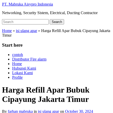
Skip
PT. Mabruka Aisypro Indonesia
to
Networking, Security Sistem, Electrical, Ducting Contractor
main
content
Search
Search
for:
Home
»
isi ulang apar
»
Harga Refill Apar Bubuk Cipayung Jakarta
Timur
Start here
contoh
Distributor Fire alarm
Home
Hubungi Kami
Lokasi Kami
Profile
Harga Refill Apar Bubuk
Cipayung Jakarta Timur
By
farhan mabruka
in
isi ulang apar
on
October 30, 2024