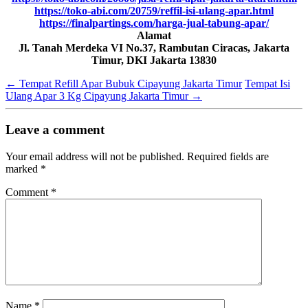
https://toko-abi.com/20759/reffil-isi-ulang-apar.html
https://finalpartings.com/harga-jual-tabung-apar/
Alamat
Jl. Tanah Merdeka VI No.37, Rambutan Ciracas, Jakarta
Timur, DKI Jakarta 13830
←
Tempat Refill Apar Bubuk Cipayung Jakarta Timur
Tempat Isi
Ulang Apar 3 Kg Cipayung Jakarta Timur
→
Leave a comment
Your email address will not be published.
Required fields are
marked
*
Comment
*
Name
*