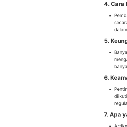
4. Cara
Pemba
secar
dalam
5. Keun
Banya
menga
banya
6. Keam
Penti
diiku
regula
7. Apa 
Artik