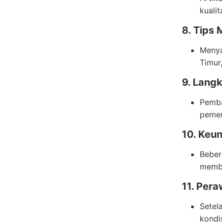
kuali
8. Tips 
Menya
Timur
9. Lang
Pemba
pemer
10. Keu
Beber
memba
11. Pera
Setel
kondi