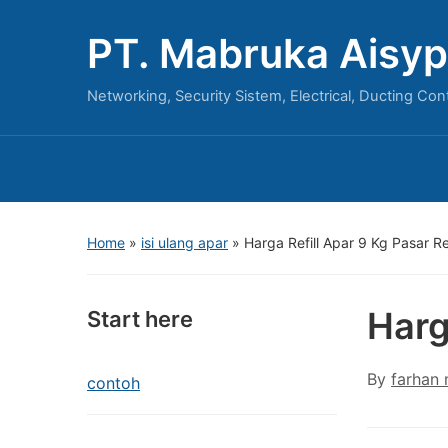
PT. Mabruka Aisyp
Networking, Security Sistem, Electrical, Ducting Con
Home
»
isi ulang apar
»
Harga Refill Apar 9 Kg Pasar R
Harg
Start here
By
farhan
contoh