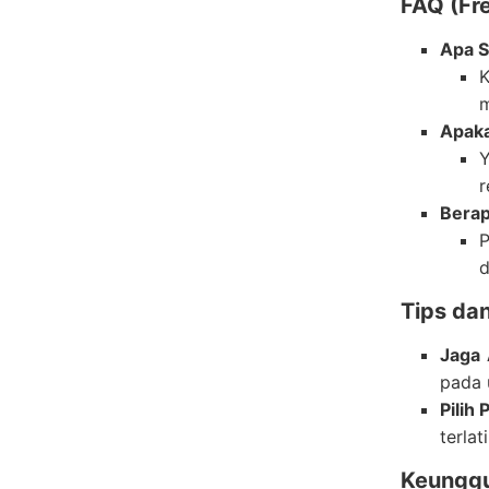
FAQ (Fr
Apa S
K
m
Apaka
Y
r
Berap
P
d
Tips dan
Jaga 
pada u
Pilih
terla
Keunggu