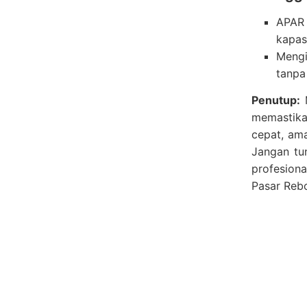
APAR 
kapas
Mengi
tanpa
Penutup:
M
memastika
cepat, am
Jangan tu
profesiona
Pasar Reb