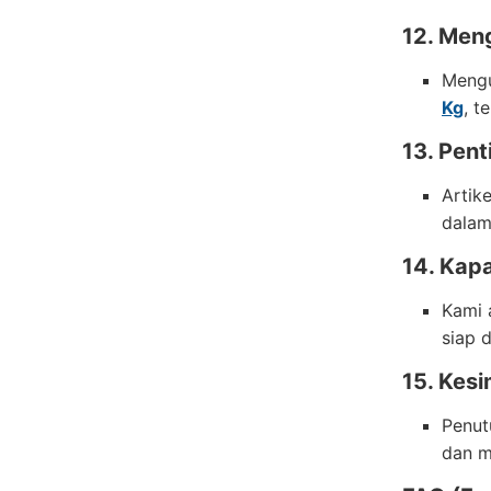
12. Meng
Mengu
Kg
, t
13. Pen
Artik
dalam
14. Kap
Kami 
siap 
15. Kesi
Penut
dan m