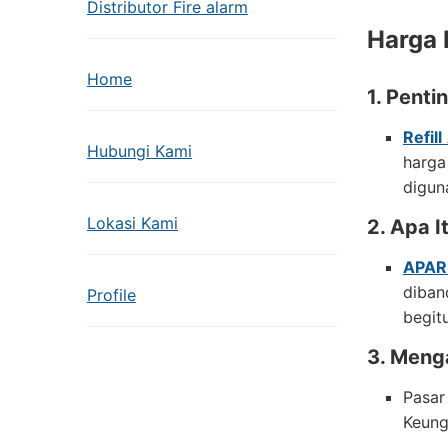
Distributor Fire alarm
Harga 
Home
1. Pent
Refil
Hubungi Kami
harga
digun
Lokasi Kami
2. Apa 
APAR
diban
Profile
begit
3. Menga
Pasar
Keung