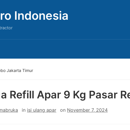
ro Indonesia
tractor
ebo Jakarta Timur
a Refill Apar 9 Kg Pasar 
 mabruka
in
isi ulang apar
on
November 7, 2024