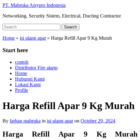
Skip
PT. Mabruka Aisypro Indonesia
to
Networking, Security Sistem, Electrical, Ducting Contractor
main
content
Search
Search
for:
Home
»
isi ulang apar
»
Harga Refill Apar 9 Kg Murah
Start here
contoh
Distributor Fire alarm
Home
Hubungi Kami
Lokasi Kami
Profile
Harga Refill Apar 9 Kg Murah
By
farhan mabruka
in
isi ulang apar
on
October 29, 2024
Harga Refill Apar 9 Kg Murah