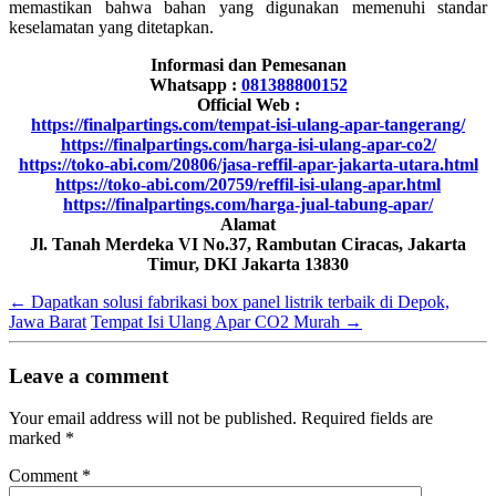
memastikan bahwa bahan yang digunakan memenuhi standar
keselamatan yang ditetapkan.
Informasi dan Pemesanan
Whatsapp :
081388800152
Official Web :
https://finalpartings.com/tempat-isi-ulang-apar-tangerang/
https://finalpartings.com/harga-isi-ulang-apar-co2/
https://toko-abi.com/20806/jasa-reffil-apar-jakarta-utara.html
https://toko-abi.com/20759/reffil-isi-ulang-apar.html
https://finalpartings.com/harga-jual-tabung-apar/
Alamat
Jl. Tanah Merdeka VI No.37, Rambutan Ciracas, Jakarta
Timur, DKI Jakarta 13830
←
Dapatkan solusi fabrikasi box panel listrik terbaik di Depok,
Jawa Barat
Tempat Isi Ulang Apar CO2 Murah
→
Leave a comment
Your email address will not be published.
Required fields are
marked
*
Comment
*