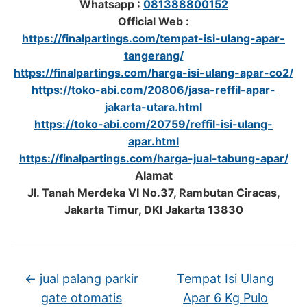
Whatsapp :
081388800152
Official Web :
https://finalpartings.com/tempat-isi-ulang-apar-
tangerang/
https://finalpartings.com/harga-isi-ulang-apar-co2/
https://toko-abi.com/20806/jasa-reffil-apar-
jakarta-utara.html
https://toko-abi.com/20759/reffil-isi-ulang-
apar.html
https://finalpartings.com/harga-jual-tabung-apar/
Alamat
Jl. Tanah Merdeka VI No.37, Rambutan Ciracas,
Jakarta Timur, DKI Jakarta 13830
←
jual palang parkir
Tempat Isi Ulang
gate otomatis
Apar 6 Kg Pulo