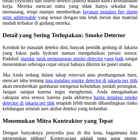
basah (hydrant) dan sistem deteksi (alarm) adalah kunci keselamatan
kerja. Mereka mencari mitra yang tidak hanya sekadar bisa
memasang, tetapi mampu memberikan
layanan instalasi fire alarm
semi addressable
yang sesuai dengan tata letak mesin dan material
mudah terbakar di gudang mereka.
Detail yang Sering Terlupakan: Smoke Detector
Kembali ke masalah deteksi dini, banyak pemilik gedung di Jakarta
yang fokus pada hydrant namun mengabaikan presisi sensor.
Padahal,
standar jarak pemasangan smoke detector yang baik
sangat
menentukan seberapa cepat sinyal bahaya dikirim ke panel utama.
Jika Anda sedang dalam tahap renovasi atau pembangunan baru,
mencari tahu tentang
jasa instalasi smoke detector di jakarta per titik
akan memberikan gambaran mengenai kebutuhan jumlah perangkat.
Jangan sampai karena ingin menghemat, Anda mengabaikan
cakupan area sensor, karena pada akhirnya
harga instalasi smoke
detector di jakarta per titik
tetaplah lebih murah dibandingkan risiko
kehilangan seluruh aset akibat deteksi yang terlambat.
Menemukan Mitra Kontraktor yang Tepat
Dengan banyaknya penyedia jasa di ibu kota, bagaimana kita
menentukan pilihan? Kepercayaan adalah mata uang utama.