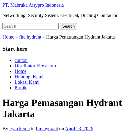
Skip
PT. Mabruka Aisypro Indonesia
to
Networking, Security Sistem, Electrical, Ducting Contractor
main
content
Search
Search
for:
Home
»
fire hydrant
»
Harga Pemasangan Hydrant Jakarta
Start here
contoh
Distributor Fire alarm
Home
Hubungi Kami
Lokasi Kami
Profile
Harga Pemasangan Hydrant
Jakarta
By
ryan keren
in
fire hydrant
on
April 23, 2026