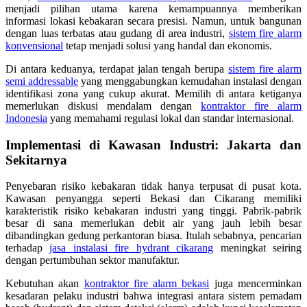
menjadi pilihan utama karena kemampuannya memberikan
informasi lokasi kebakaran secara presisi. Namun, untuk bangunan
dengan luas terbatas atau gudang di area industri,
sistem fire alarm
konvensional
tetap menjadi solusi yang handal dan ekonomis.
Di antara keduanya, terdapat jalan tengah berupa
sistem fire alarm
semi addressable
yang menggabungkan kemudahan instalasi dengan
identifikasi zona yang cukup akurat. Memilih di antara ketiganya
memerlukan diskusi mendalam dengan
kontraktor fire alarm
Indonesia
yang memahami regulasi lokal dan standar internasional.
Implementasi di Kawasan Industri: Jakarta dan
Sekitarnya
Penyebaran risiko kebakaran tidak hanya terpusat di pusat kota.
Kawasan penyangga seperti Bekasi dan Cikarang memiliki
karakteristik risiko kebakaran industri yang tinggi. Pabrik-pabrik
besar di sana memerlukan debit air yang jauh lebih besar
dibandingkan gedung perkantoran biasa. Itulah sebabnya, pencarian
terhadap
jasa instalasi fire hydrant cikarang
meningkat seiring
dengan pertumbuhan sektor manufaktur.
Kebutuhan akan
kontraktor fire alarm bekasi
juga mencerminkan
kesadaran pelaku industri bahwa integrasi antara sistem pemadam