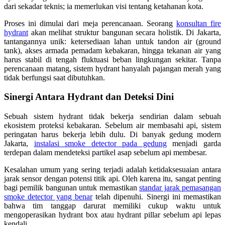
dari sekadar teknis; ia memerlukan visi tentang ketahanan kota.
Proses ini dimulai dari meja perencanaan. Seorang
konsultan fire
hydrant
akan melihat struktur bangunan secara holistik. Di Jakarta,
tantangannya unik: ketersediaan lahan untuk tandon air (ground
tank), akses armada pemadam kebakaran, hingga tekanan air yang
harus stabil di tengah fluktuasi beban lingkungan sekitar. Tanpa
perencanaan matang, sistem hydrant hanyalah pajangan merah yang
tidak berfungsi saat dibutuhkan.
Sinergi Antara Hydrant dan Deteksi Dini
Sebuah sistem hydrant tidak bekerja sendirian dalam sebuah
ekosistem proteksi kebakaran. Sebelum air membasahi api, sistem
peringatan harus bekerja lebih dulu. Di banyak gedung modern
Jakarta,
instalasi smoke detector pada gedung
menjadi garda
terdepan dalam mendeteksi partikel asap sebelum api membesar.
Kesalahan umum yang sering terjadi adalah ketidaksesuaian antara
jarak sensor dengan potensi titik api. Oleh karena itu, sangat penting
bagi pemilik bangunan untuk memastikan
standar jarak pemasangan
smoke detector yang benar
telah dipenuhi. Sinergi ini memastikan
bahwa tim tanggap darurat memiliki cukup waktu untuk
mengoperasikan hydrant box atau hydrant pillar sebelum api lepas
kendali.