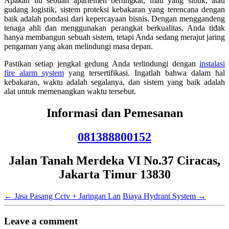
Apakah itu sebuah apartemen bertingkat, mall yang sibuk, atau
gudang logistik, sistem proteksi kebakaran yang terencana dengan
baik adalah pondasi dari kepercayaan bisnis. Dengan menggandeng
tenaga ahli dan menggunakan perangkat berkualitas, Anda tidak
hanya membangun sebuah sistem, tetapi Anda sedang merajut jaring
pengaman yang akan melindungi masa depan.
Pastikan setiap jengkal gedung Anda terlindungi dengan
instalasi
fire alarm system
yang tersertifikasi. Ingatlah bahwa dalam hal
kebakaran, waktu adalah segalanya, dan sistem yang baik adalah
alat untuk memenangkan waktu tersebut.
Informasi dan Pemesanan
081388800152
Jalan Tanah Merdeka VI No.37 Ciracas,
Jakarta Timur 13830
←
Jasa Pasang Cctv + Jaringan Lan
Biaya Hydrant System
→
Leave a comment