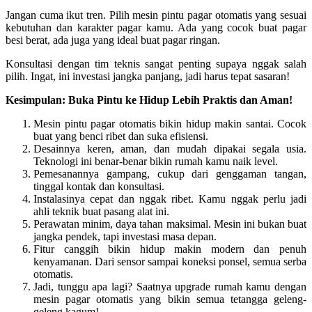
Jangan cuma ikut tren. Pilih mesin pintu pagar otomatis yang sesuai
kebutuhan dan karakter pagar kamu. Ada yang cocok buat pagar
besi berat, ada juga yang ideal buat pagar ringan.
Konsultasi dengan tim teknis sangat penting supaya nggak salah
pilih. Ingat, ini investasi jangka panjang, jadi harus tepat sasaran!
Kesimpulan: Buka Pintu ke Hidup Lebih Praktis dan Aman!
Mesin pintu pagar otomatis bikin hidup makin santai. Cocok
buat yang benci ribet dan suka efisiensi.
Desainnya keren, aman, dan mudah dipakai segala usia.
Teknologi ini benar-benar bikin rumah kamu naik level.
Pemesanannya gampang, cukup dari genggaman tangan,
tinggal kontak dan konsultasi.
Instalasinya cepat dan nggak ribet. Kamu nggak perlu jadi
ahli teknik buat pasang alat ini.
Perawatan minim, daya tahan maksimal. Mesin ini bukan buat
jangka pendek, tapi investasi masa depan.
Fitur canggih bikin hidup makin modern dan penuh
kenyamanan. Dari sensor sampai koneksi ponsel, semua serba
otomatis.
Jadi, tunggu apa lagi? Saatnya upgrade rumah kamu dengan
mesin pagar otomatis yang bikin semua tetangga geleng-
geleng kagum!