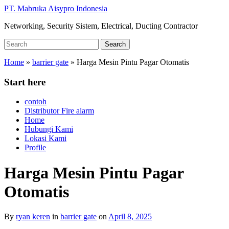
Skip
PT. Mabruka Aisypro Indonesia
to
Networking, Security Sistem, Electrical, Ducting Contractor
main
content
Search
Search
for:
Home
»
barrier gate
»
Harga Mesin Pintu Pagar Otomatis
Start here
contoh
Distributor Fire alarm
Home
Hubungi Kami
Lokasi Kami
Profile
Harga Mesin Pintu Pagar
Otomatis
By
ryan keren
in
barrier gate
on
April 8, 2025