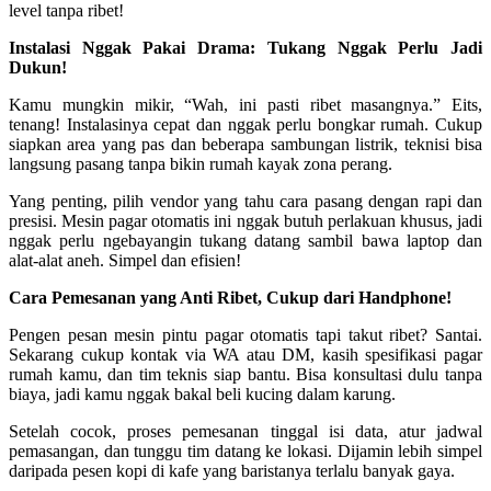
level tanpa ribet!
Instalasi Nggak Pakai Drama: Tukang Nggak Perlu Jadi
Dukun!
Kamu mungkin mikir, “Wah, ini pasti ribet masangnya.” Eits,
tenang! Instalasinya cepat dan nggak perlu bongkar rumah. Cukup
siapkan area yang pas dan beberapa sambungan listrik, teknisi bisa
langsung pasang tanpa bikin rumah kayak zona perang.
Yang penting, pilih vendor yang tahu cara pasang dengan rapi dan
presisi. Mesin pagar otomatis ini nggak butuh perlakuan khusus, jadi
nggak perlu ngebayangin tukang datang sambil bawa laptop dan
alat-alat aneh. Simpel dan efisien!
Cara Pemesanan yang Anti Ribet, Cukup dari Handphone!
Pengen pesan mesin pintu pagar otomatis tapi takut ribet? Santai.
Sekarang cukup kontak via WA atau DM, kasih spesifikasi pagar
rumah kamu, dan tim teknis siap bantu. Bisa konsultasi dulu tanpa
biaya, jadi kamu nggak bakal beli kucing dalam karung.
Setelah cocok, proses pemesanan tinggal isi data, atur jadwal
pemasangan, dan tunggu tim datang ke lokasi. Dijamin lebih simpel
daripada pesen kopi di kafe yang baristanya terlalu banyak gaya.