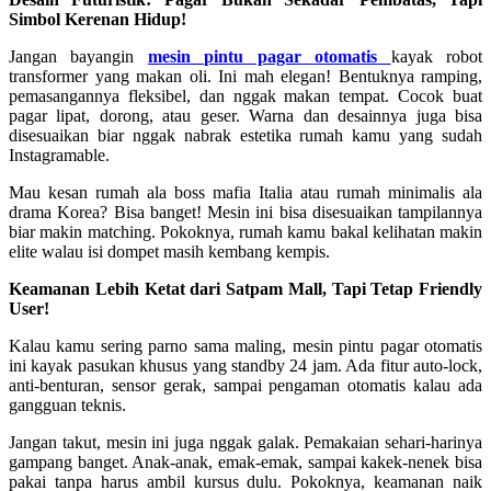
Simbol Kerenan Hidup!
Jangan bayangin
mesin pintu pagar otomatis
kayak robot
transformer yang makan oli. Ini mah elegan! Bentuknya ramping,
pemasangannya fleksibel, dan nggak makan tempat. Cocok buat
pagar lipat, dorong, atau geser. Warna dan desainnya juga bisa
disesuaikan biar nggak nabrak estetika rumah kamu yang sudah
Instagramable.
Mau kesan rumah ala boss mafia Italia atau rumah minimalis ala
drama Korea? Bisa banget! Mesin ini bisa disesuaikan tampilannya
biar makin matching. Pokoknya, rumah kamu bakal kelihatan makin
elite walau isi dompet masih kembang kempis.
Keamanan Lebih Ketat dari Satpam Mall, Tapi Tetap Friendly
User!
Kalau kamu sering parno sama maling, mesin pintu pagar otomatis
ini kayak pasukan khusus yang standby 24 jam. Ada fitur auto-lock,
anti-benturan, sensor gerak, sampai pengaman otomatis kalau ada
gangguan teknis.
Jangan takut, mesin ini juga nggak galak. Pemakaian sehari-harinya
gampang banget. Anak-anak, emak-emak, sampai kakek-nenek bisa
pakai tanpa harus ambil kursus dulu. Pokoknya, keamanan naik