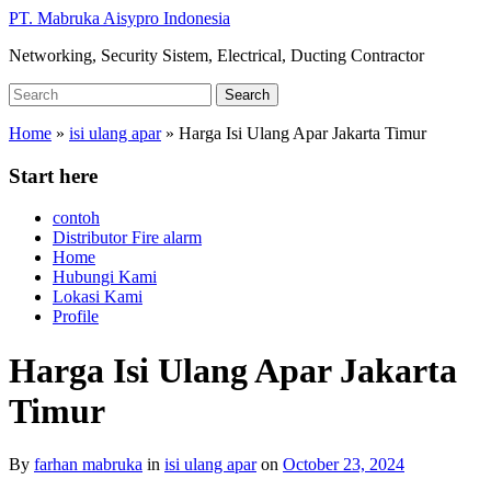
Skip
PT. Mabruka Aisypro Indonesia
to
Networking, Security Sistem, Electrical, Ducting Contractor
main
content
Search
Search
for:
Home
»
isi ulang apar
»
Harga Isi Ulang Apar Jakarta Timur
Start here
contoh
Distributor Fire alarm
Home
Hubungi Kami
Lokasi Kami
Profile
Harga Isi Ulang Apar Jakarta
Timur
By
farhan mabruka
in
isi ulang apar
on
October 23, 2024