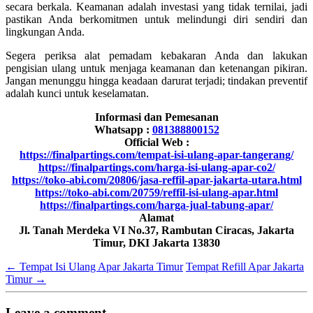
secara berkala. Keamanan adalah investasi yang tidak ternilai, jadi
pastikan Anda berkomitmen untuk melindungi diri sendiri dan
lingkungan Anda.
Segera periksa alat pemadam kebakaran Anda dan lakukan
pengisian ulang untuk menjaga keamanan dan ketenangan pikiran.
Jangan menunggu hingga keadaan darurat terjadi; tindakan preventif
adalah kunci untuk keselamatan.
Informasi dan Pemesanan
Whatsapp :
081388800152
Official Web :
https://finalpartings.com/tempat-isi-ulang-apar-tangerang/
https://finalpartings.com/harga-isi-ulang-apar-co2/
https://toko-abi.com/20806/jasa-reffil-apar-jakarta-utara.html
https://toko-abi.com/20759/reffil-isi-ulang-apar.html
https://finalpartings.com/harga-jual-tabung-apar/
Alamat
Jl. Tanah Merdeka VI No.37, Rambutan Ciracas, Jakarta
Timur, DKI Jakarta 13830
←
Tempat Isi Ulang Apar Jakarta Timur
Tempat Refill Apar Jakarta
Timur
→
Leave a comment