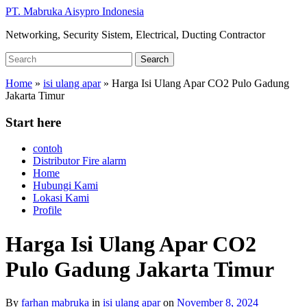
Skip
PT. Mabruka Aisypro Indonesia
to
Networking, Security Sistem, Electrical, Ducting Contractor
main
content
Search
Search
for:
Home
»
isi ulang apar
»
Harga Isi Ulang Apar CO2 Pulo Gadung
Jakarta Timur
Start here
contoh
Distributor Fire alarm
Home
Hubungi Kami
Lokasi Kami
Profile
Harga Isi Ulang Apar CO2
Pulo Gadung Jakarta Timur
By
farhan mabruka
in
isi ulang apar
on
November 8, 2024