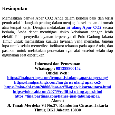
Kesimpulan
Memastikan bahwa Apar CO2 Anda dalam kondisi baik dan terisi
penuh adalah langkah penting dalam menjaga keselamatan di rumah
atau tempat kerja. Dengan melakukan
isi ulang Apar CO2
secara
berkala, Anda dapat memitigasi risiko kebakaran dengan lebih
efektif. Pilih penyedia layanan terpercaya di Pulo Gadung Jakarta
Timur untuk memastikan kualitas layanan yang memadai. Jangan
lupa untuk selalu memeriksa indikator tekanan pada apar Anda, dan
pastikan untuk melakukan perawatan agar alat tersebut selalu siap
digunakan saat diperlukan.
Informasi dan Pemesanan
Whatsapp :
081388800152
Official Web :
https://finalpartings.com/tempat-isi-ulang-apar-tangerang/
https://finalpartings.com/harga-isi-ulang-apar-co2/
https://toko-abi.com/20806/jasa-reffil-apar-jakarta-utara.html
https://toko-abi.com/20759/reffil-isi-ulang-apar.html
https://finalpartings.com/harga-jual-tabung-apar/
Alamat
Jl. Tanah Merdeka VI No.37, Rambutan Ciracas, Jakarta
Timur, DKI Jakarta 13830