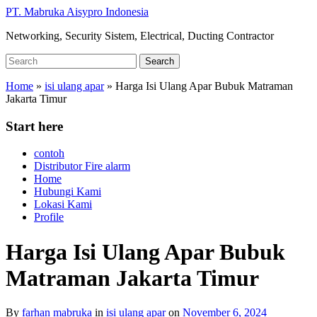
Skip
PT. Mabruka Aisypro Indonesia
to
Networking, Security Sistem, Electrical, Ducting Contractor
main
content
Search
Search
for:
Home
»
isi ulang apar
»
Harga Isi Ulang Apar Bubuk Matraman
Jakarta Timur
Start here
contoh
Distributor Fire alarm
Home
Hubungi Kami
Lokasi Kami
Profile
Harga Isi Ulang Apar Bubuk
Matraman Jakarta Timur
By
farhan mabruka
in
isi ulang apar
on
November 6, 2024