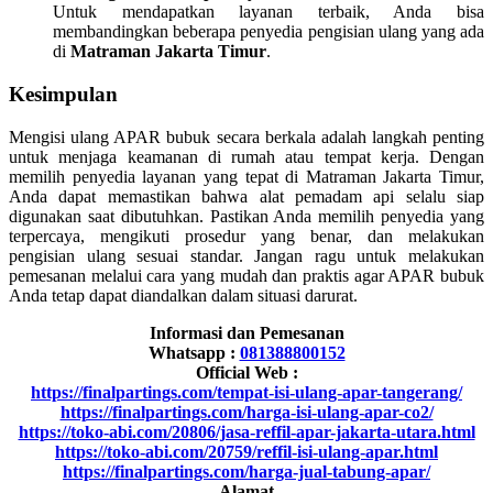
Untuk mendapatkan layanan terbaik, Anda bisa
membandingkan beberapa penyedia pengisian ulang yang ada
di
Matraman Jakarta Timur
.
Kesimpulan
Mengisi ulang APAR bubuk secara berkala adalah langkah penting
untuk menjaga keamanan di rumah atau tempat kerja. Dengan
memilih penyedia layanan yang tepat di Matraman Jakarta Timur,
Anda dapat memastikan bahwa alat pemadam api selalu siap
digunakan saat dibutuhkan. Pastikan Anda memilih penyedia yang
terpercaya, mengikuti prosedur yang benar, dan melakukan
pengisian ulang sesuai standar. Jangan ragu untuk melakukan
pemesanan melalui cara yang mudah dan praktis agar APAR bubuk
Anda tetap dapat diandalkan dalam situasi darurat.
Informasi dan Pemesanan
Whatsapp :
081388800152
Official Web :
https://finalpartings.com/tempat-isi-ulang-apar-tangerang/
https://finalpartings.com/harga-isi-ulang-apar-co2/
https://toko-abi.com/20806/jasa-reffil-apar-jakarta-utara.html
https://toko-abi.com/20759/reffil-isi-ulang-apar.html
https://finalpartings.com/harga-jual-tabung-apar/
Alamat