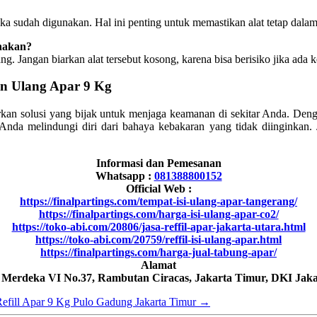
ika sudah digunakan. Hal ini penting untuk memastikan alat tetap dalam
nakan?
. Jangan biarkan alat tersebut kosong, karena bisa berisiko jika ada
n Ulang Apar 9 Kg
an solusi yang bijak untuk menjaga keamanan di sekitar Anda. Denga
 Anda melindungi diri dari bahaya kebakaran yang tidak diinginkan
Informasi dan Pemesanan
Whatsapp :
081388800152
Official Web :
https://finalpartings.com/tempat-isi-ulang-apar-tangerang/
https://finalpartings.com/harga-isi-ulang-apar-co2/
https://toko-abi.com/20806/jasa-reffil-apar-jakarta-utara.html
https://toko-abi.com/20759/reffil-isi-ulang-apar.html
https://finalpartings.com/harga-jual-tabung-apar/
Alamat
h Merdeka VI No.37, Rambutan Ciracas, Jakarta Timur, DKI Jaka
efill Apar 9 Kg Pulo Gadung Jakarta Timur
→