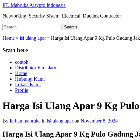
Skip
PT. Mabruka Aisypro Indonesia
to
Networking, Security Sistem, Electrical, Ducting Contractor
main
content
Search
Search
for:
Home
»
isi ulang apar
»
Harga Isi Ulang Apar 9 Kg Pulo Gadung Jak
Start here
contoh
Distributor Fire alarm
Home
Hubungi Kami
Lokasi Kami
Profile
Harga Isi Ulang Apar 9 Kg Pul
By
farhan mabruka
in
isi ulang apar
on
November 8, 2024
Harga Isi Ulang Apar 9 Kg Pulo Gadung 