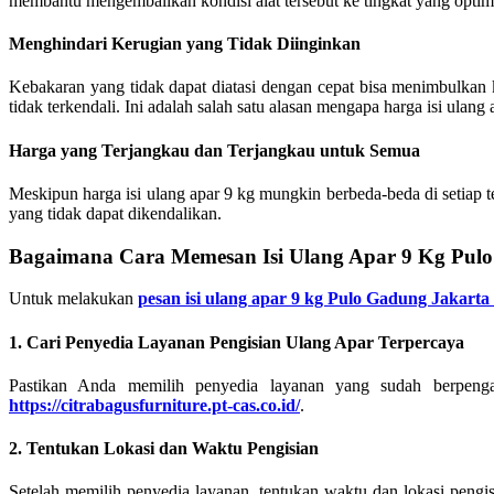
membantu mengembalikan kondisi alat tersebut ke tingkat yang optim
Menghindari Kerugian yang Tidak Diinginkan
Kebakaran yang tidak dapat diatasi dengan cepat bisa menimbulkan 
tidak terkendali. Ini adalah salah satu alasan mengapa harga isi ulan
Harga yang Terjangkau dan Terjangkau untuk Semua
Meskipun harga isi ulang apar 9 kg mungkin berbeda-beda di setiap t
yang tidak dapat dikendalikan.
Bagaimana Cara Memesan Isi Ulang Apar 9 Kg Pul
Untuk melakukan
pesan isi ulang apar 9 kg Pulo Gadung Jakart
1. Cari Penyedia Layanan Pengisian Ulang Apar Terpercaya
Pastikan Anda memilih penyedia layanan yang sudah berpenga
https://citrabagusfurniture.pt-cas.co.id/
.
2. Tentukan Lokasi dan Waktu Pengisian
Setelah memilih penyedia layanan, tentukan waktu dan lokasi pengi