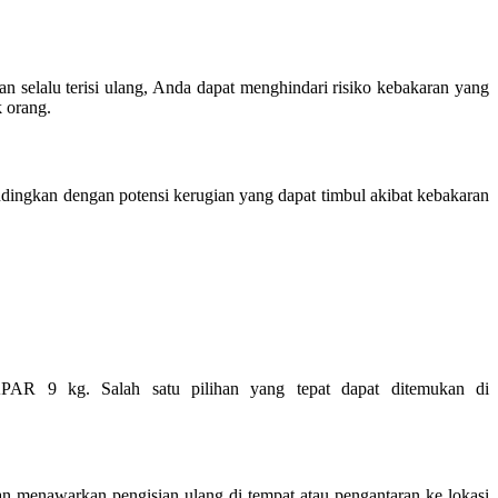
 selalu terisi ulang, Anda dapat menghindari risiko kebakaran yang
k orang.
andingkan dengan potensi kerugian yang dapat timbul akibat kebakaran
APAR 9 kg. Salah satu pilihan yang tepat dapat ditemukan di
an menawarkan pengisian ulang di tempat atau pengantaran ke lokasi