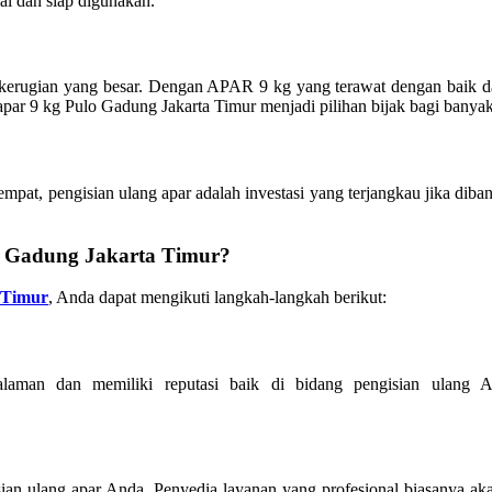
al dan siap digunakan.
kerugian yang besar. Dengan APAR 9 kg yang terawat dengan baik dan
g apar 9 kg Pulo Gadung Jakarta Timur menjadi pilihan bijak bagi banya
empat, pengisian ulang apar adalah investasi yang terjangkau jika dib
o Gadung Jakarta Timur?
a Timur
, Anda dapat mengikuti langkah-langkah berikut:
laman dan memiliki reputasi baik di bidang pengisian ulang 
sian ulang apar Anda. Penyedia layanan yang profesional biasanya ak