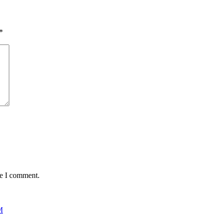
*
me I comment.
M