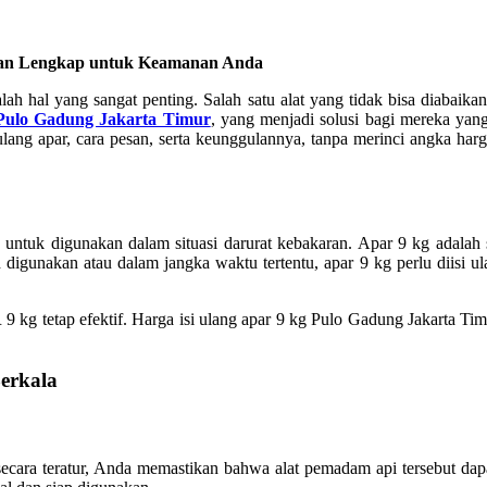
duan Lengkap untuk Keamanan Anda
alah hal yang sangat penting. Salah satu alat yang tidak bisa diaba
g Pulo Gadung Jakarta Timur
, yang menjadi solusi bagi mereka ya
 ulang apar, cara pesan, serta keunggulannya, tanpa merinci angka h
tuk digunakan dalam situasi darurat kebakaran. Apar 9 kg adalah sa
igunakan atau dalam jangka waktu tertentu, apar 9 kg perlu diisi ula
 kg tetap efektif. Harga isi ulang apar 9 kg Pulo Gadung Jakarta Tim
erkala
cara teratur, Anda memastikan bahwa alat pemadam api tersebut dapat 