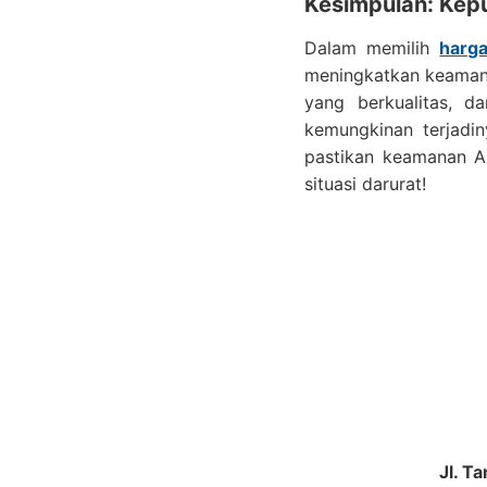
Kesimpulan: Kep
Dalam memilih
harga
meningkatkan keaman
yang berkualitas, 
kemungkinan terjadin
pastikan keamanan An
situasi darurat!
Jl. T