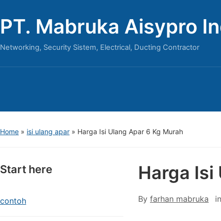
PT. Mabruka Aisypro I
Networking, Security Sistem, Electrical, Ducting Contractor
Home
»
isi ulang apar
»
Harga Isi Ulang Apar 6 Kg Murah
Harga Isi
Start here
By
farhan mabruka
i
contoh