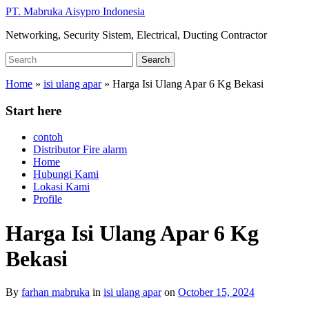
Skip
PT. Mabruka Aisypro Indonesia
to
Networking, Security Sistem, Electrical, Ducting Contractor
main
content
Search
Search
for:
Home
»
isi ulang apar
»
Harga Isi Ulang Apar 6 Kg Bekasi
Start here
contoh
Distributor Fire alarm
Home
Hubungi Kami
Lokasi Kami
Profile
Harga Isi Ulang Apar 6 Kg
Bekasi
By
farhan mabruka
in
isi ulang apar
on
October 15, 2024