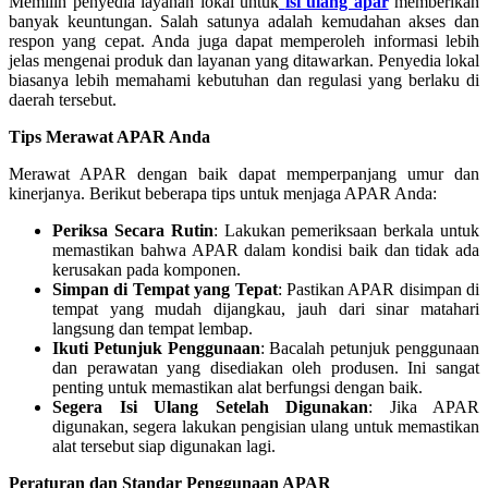
Memilih penyedia layanan lokal untuk
isi ulang apar
memberikan
banyak keuntungan. Salah satunya adalah kemudahan akses dan
respon yang cepat. Anda juga dapat memperoleh informasi lebih
jelas mengenai produk dan layanan yang ditawarkan. Penyedia lokal
biasanya lebih memahami kebutuhan dan regulasi yang berlaku di
daerah tersebut.
Tips Merawat APAR Anda
Merawat APAR dengan baik dapat memperpanjang umur dan
kinerjanya. Berikut beberapa tips untuk menjaga APAR Anda:
Periksa Secara Rutin
: Lakukan pemeriksaan berkala untuk
memastikan bahwa APAR dalam kondisi baik dan tidak ada
kerusakan pada komponen.
Simpan di Tempat yang Tepat
: Pastikan APAR disimpan di
tempat yang mudah dijangkau, jauh dari sinar matahari
langsung dan tempat lembap.
Ikuti Petunjuk Penggunaan
: Bacalah petunjuk penggunaan
dan perawatan yang disediakan oleh produsen. Ini sangat
penting untuk memastikan alat berfungsi dengan baik.
Segera Isi Ulang Setelah Digunakan
: Jika APAR
digunakan, segera lakukan pengisian ulang untuk memastikan
alat tersebut siap digunakan lagi.
Peraturan dan Standar Penggunaan APAR