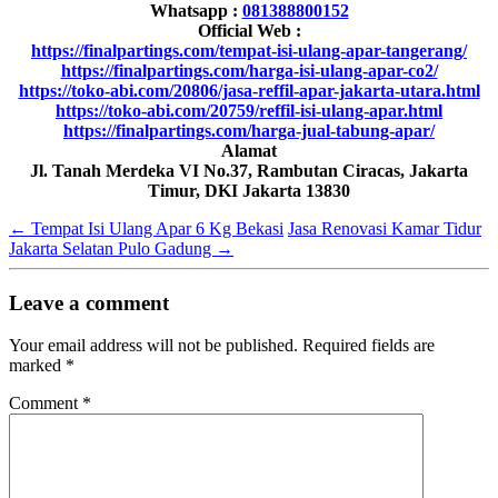
Whatsapp :
081388800152
Official Web :
https://finalpartings.com/tempat-isi-ulang-apar-tangerang/
https://finalpartings.com/harga-isi-ulang-apar-co2/
https://toko-abi.com/20806/jasa-reffil-apar-jakarta-utara.html
https://toko-abi.com/20759/reffil-isi-ulang-apar.html
https://finalpartings.com/harga-jual-tabung-apar/
Alamat
Jl. Tanah Merdeka VI No.37, Rambutan Ciracas, Jakarta
Timur, DKI Jakarta 13830
←
Tempat Isi Ulang Apar 6 Kg Bekasi
Jasa Renovasi Kamar Tidur
Jakarta Selatan Pulo Gadung
→
Leave a comment
Your email address will not be published.
Required fields are
marked
*
Comment
*