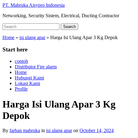
Skip
PT. Mabruka Aisypro Indonesia
to
Networking, Security Sistem, Electrical, Ducting Contractor
main
content
Search
Search
for:
Home
»
isi ulang apar
»
Harga Isi Ulang Apar 3 Kg Depok
Start here
contoh
Distributor Fire alarm
Home
Hubungi Kami
Lokasi Kami
Profile
Harga Isi Ulang Apar 3 Kg
Depok
By
farhan mabruka
in
isi ulang apar
on
October 14, 2024