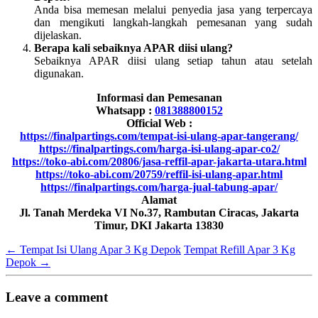
Anda bisa memesan melalui penyedia jasa yang terpercaya
dan mengikuti langkah-langkah pemesanan yang sudah
dijelaskan.
Berapa kali sebaiknya APAR diisi ulang?
Sebaiknya APAR diisi ulang setiap tahun atau setelah
digunakan.
Informasi dan Pemesanan
Whatsapp :
081388800152
Official Web :
https://finalpartings.com/tempat-isi-ulang-apar-tangerang/
https://finalpartings.com/harga-isi-ulang-apar-co2/
https://toko-abi.com/20806/jasa-reffil-apar-jakarta-utara.html
https://toko-abi.com/20759/reffil-isi-ulang-apar.html
https://finalpartings.com/harga-jual-tabung-apar/
Alamat
Jl. Tanah Merdeka VI No.37, Rambutan Ciracas, Jakarta
Timur, DKI Jakarta 13830
←
Tempat Isi Ulang Apar 3 Kg Depok
Tempat Refill Apar 3 Kg
Depok
→
Leave a comment