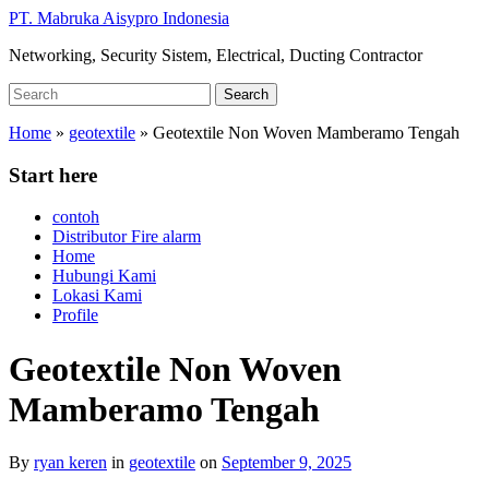
Skip
PT. Mabruka Aisypro Indonesia
to
Networking, Security Sistem, Electrical, Ducting Contractor
main
content
Search
Search
for:
Home
»
geotextile
»
Geotextile Non Woven Mamberamo Tengah
Start here
contoh
Distributor Fire alarm
Home
Hubungi Kami
Lokasi Kami
Profile
Geotextile Non Woven
Mamberamo Tengah
By
ryan keren
in
geotextile
on
September 9, 2025