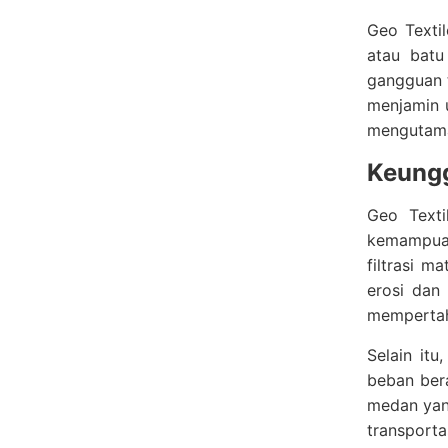
Geo Texti
atau batu
gangguan t
menjamin u
mengutamak
Keungg
Geo Texti
kemampuan
filtrasi m
erosi dan
mempertaha
Selain it
beban bera
medan yang
transporta