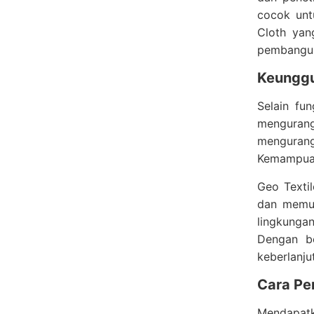
cocok unt
Cloth yan
pembangun
Keunggu
Selain fun
mengurang
mengurangi
Kemampuan
Geo Texti
dan memun
lingkungan
Dengan be
keberlanju
Cara Pe
Mendapatka