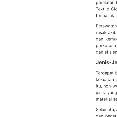
peralatan 
Textile C
termasuk h
Perawatan
rusak akib
dan kemud
perkotaan
dan efisien
Jenis-Je
Terdapat 
kekuatan t
itu, non-w
jenis yan
material s
Selain itu
dan penetr