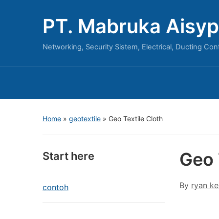
PT. Mabruka Aisyp
Networking, Security Sistem, Electrical, Ducting Con
Home
»
geotextile
»
Geo Textile Cloth
Geo 
Start here
By
ryan ke
contoh