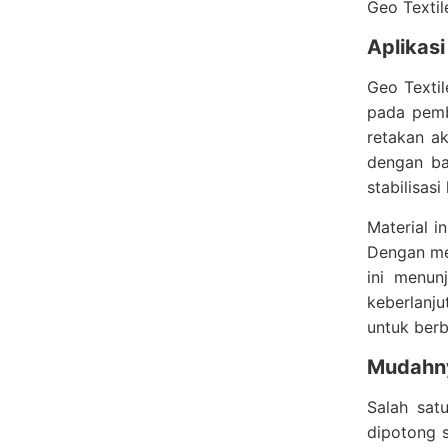
Geo Textil
Aplikasi
Geo Textil
pada pemb
retakan ak
dengan ba
stabilisas
Material i
Dengan men
ini menun
keberlanju
untuk berb
Mudahny
Salah sat
dipotong s