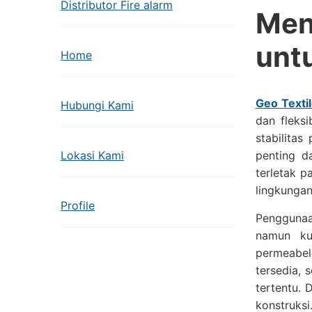
Distributor Fire alarm
Men
unt
Home
Geo Textil
Hubungi Kami
dan fleks
stabilita
Lokasi Kami
penting d
terletak p
lingkungan
Profile
Penggunaan
namun ku
permeabel
tersedia,
tertentu. 
konstruksi