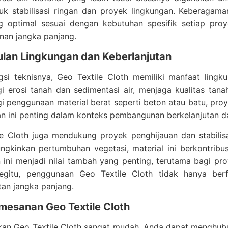
uk stabilisasi ringan dan proyek lingkungan. Keberagam
g optimal sesuai dengan kebutuhan spesifik setiap proy
an jangka panjang.
lan Lingkungan dan Keberlanjutan
gsi teknisnya, Geo Textile Cloth memiliki manfaat lingk
i erosi tanah dan sedimentasi air, menjaga kualitas tan
 penggunaan material berat seperti beton atau batu, proy
 ini penting dalam konteks pembangunan berkelanjutan d
le Cloth juga mendukung proyek penghijauan dan stabili
gkinkan pertumbuhan vegetasi, material ini berkontribu
 ini menjadi nilai tambah yang penting, terutama bagi p
gitu, penggunaan Geo Textile Cloth tidak hanya berf
tan jangka panjang.
mesanan Geo Textile Cloth
n Geo Textile Cloth sangat mudah. Anda dapat menghubung