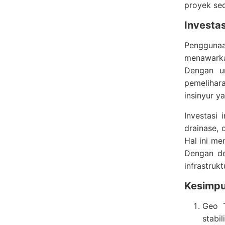
proyek sec
Investa
Penggunaa
menawarkan
Dengan um
pemelihar
insinyur y
Investasi
drainase, 
Hal ini me
Dengan dem
infrastrukt
Kesimpu
Geo T
stabil