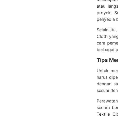
atau lang
proyek. S
penyedia b
Selain it
Cloth yang
cara peme
berbagai p
Tips Me
Untuk mem
harus dip
dengan sa
sesuai den
Perawatan 
secara be
Textile C