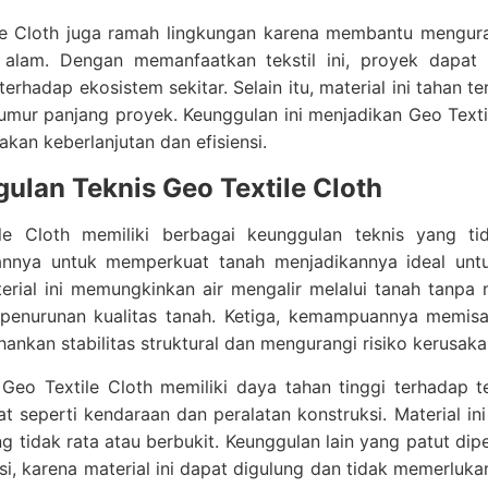
le Cloth juga ramah lingkungan karena membantu mengura
 alam. Dengan memanfaatkan tekstil ini, proyek dapat
erhadap ekosistem sekitar. Selain itu, material ini tahan t
mur panjang proyek. Keunggulan ini menjadikan Geo Textil
an keberlanjutan dan efisiensi.
ulan Teknis Geo Textile Cloth
le Cloth memiliki berbagai keunggulan teknis yang tida
nya untuk memperkuat tanah menjadikannya ideal untuk
aterial ini memungkinkan air mengalir melalui tanah tan
 penurunan kualitas tanah. Ketiga, kemampuannya memi
nkan stabilitas struktural dan mengurangi risiko kerusaka
u, Geo Textile Cloth memiliki daya tahan tinggi terhad
t seperti kendaraan dan peralatan konstruksi. Material i
 tidak rata atau berbukit. Keunggulan lain yang patut d
si, karena material ini dapat digulung dan tidak memerlu