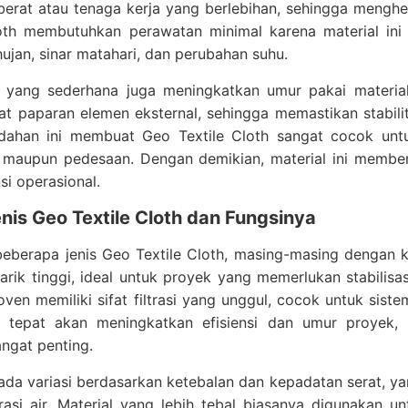
berat atau tenaga kerja yang berlebihan, sehingga mengh
loth membutuhkan perawatan minimal karena material ini 
ujan, sinar matahari, dan perubahan suhu.
 yang sederhana juga meningkatkan umur pakai material
at paparan elemen eksternal, sehingga memastikan stabilit
ahan ini membuat Geo Textile Cloth sangat cocok untu
 maupun pedesaan. Dengan demikian, material ini memberi
si operasional.
nis Geo Textile Cloth dan Fungsinya
beberapa jenis Geo Textile Cloth, masing-masing dengan 
arik tinggi, ideal untuk proyek yang memerlukan stabilis
oven memiliki sifat filtrasi yang unggul, cocok untuk sist
g tepat akan meningkatkan efisiensi dan umur proyek,
angat penting.
, ada variasi berdasarkan ketebalan dan kepadatan serat,
asi air. Material yang lebih tebal biasanya digunakan un