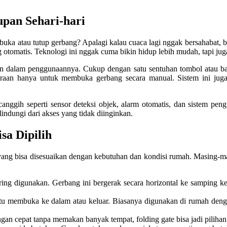
pan Sehari-hari
t buka atau tutup gerbang? Apalagi kalau cuaca lagi nggak bersahabat, 
 otomatis. Teknologi ini nggak cuma bikin hidup lebih mudah, tapi 
 dalam penggunaannya. Cukup dengan satu sentuhan tombol atau bahk
daraan hanya untuk membuka gerbang secara manual. Sistem ini juga 
 canggih seperti sensor deteksi objek, alarm otomatis, dan sistem pe
lindungi dari akses yang tidak diinginkan.
sa Dipilih
 yang bisa disesuaikan dengan kebutuhan dan kondisi rumah. Masing-ma
ering digunakan. Gerbang ini bergerak secara horizontal ke samping 
 yaitu membuka ke dalam atau keluar. Biasanya digunakan di rumah d
n cepat tanpa memakan banyak tempat, folding gate bisa jadi pilihan.