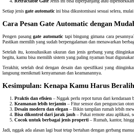
Retractable Gate
Jenis ini bisa diperpanjang atau dipendekkan
Setiap jenis
gate automatic
ini bisa dikustomisasi sesuai selera, mul
Cara Pesan Gate Automatic dengan Muda
Pengen pasang
gate automatic
tapi bingung gimana cara pesannya
Pastikan memilih yang sudah berpengalaman dan menawarkan berbagai 
Setelah itu, konsultasikan ukuran dan jenis gerbang yang diingin
begitu, kamu bisa memilih sistem yang paling nyaman buat digunakan 
Terakhir, setelah deal dengan desain dan spesifikasi yang diingi
langsung menikmati kenyamanan dan keamanannya.
Kesimpulan: Kenapa Kamu Harus Berali
Praktis dan efisien
– Nggak perlu repot turun dari kendaraan b
Keamanan lebih terjamin
– Fitur sensor dan penguncian otom
Desain modern dan elegan
– Bikin tampilan rumah lebih mew
Bisa dikontrol dari jarak jauh
– Pakai remote atau aplikasi,
Cocok untuk berbagai jenis properti
– Rumah, kantor, hingg
Jadi, nggak ada alasan lagi buat tetap bertahan dengan gerbang manu