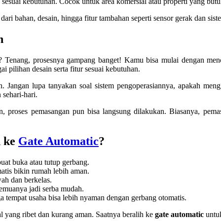
 sesuai kebutuhan. Cocok untuk area komersial atau properti yang butuh
ai dari bahan, desain, hingga fitur tambahan seperti sensor gerak dan s
h
? Tenang, prosesnya gampang banget! Kamu bisa mulai dengan menc
pilihan desain serta fitur sesuai kebutuhan.
kan. Jangan lupa tanyakan soal sistem pengoperasiannya, apakah meng
sehari-hari.
nkan, proses pemasangan pun bisa langsung dilakukan. Biasanya, pem
h ke
Gate Automatic
?
uat buka atau tutup gerbang.
atis bikin rumah lebih aman.
ah dan berkelas.
 semuanya jadi serba mudah.
a tempat usaha bisa lebih nyaman dengan gerbang otomatis.
al yang ribet dan kurang aman. Saatnya beralih ke
gate automatic
untuk