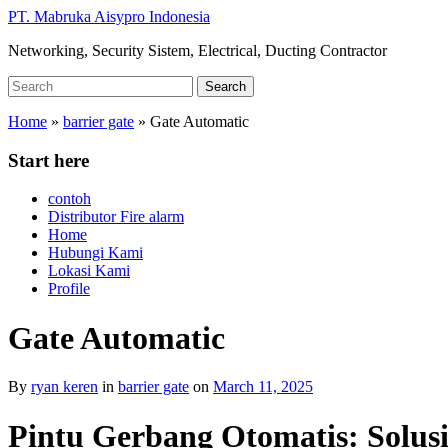
Skip
PT. Mabruka Aisypro Indonesia
to
Networking, Security Sistem, Electrical, Ducting Contractor
main
content
Search
Search
for:
Home
»
barrier gate
»
Gate Automatic
Start here
contoh
Distributor Fire alarm
Home
Hubungi Kami
Lokasi Kami
Profile
Gate Automatic
By
ryan keren
in
barrier gate
on
March 11, 2025
Pintu Gerbang Otomatis: Solu