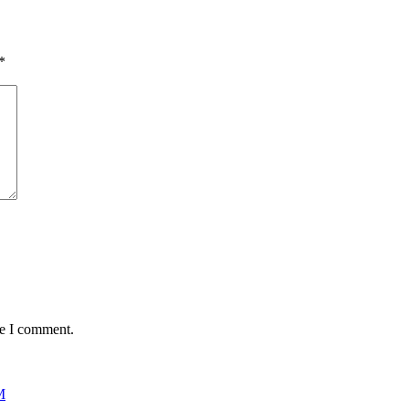
*
me I comment.
M