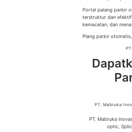
Portal palang parkir 
terstruktur dan efekt
kemacetan, dan mena
Plang parkir otomatis,
PT
Dapatk
Pa
PT. Mabruka Inov
PT. Mabruka Inovas
optic, Spl