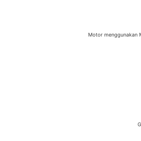
Motor menggunakan Mo
G