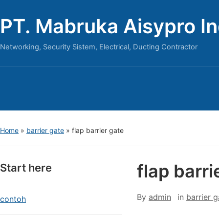
PT. Mabruka Aisypro I
Networking, Security Sistem, Electrical, Ducting Contractor
Home
»
barrier gate
»
flap barrier gate
flap barri
Start here
By
admin
in
barrier g
contoh