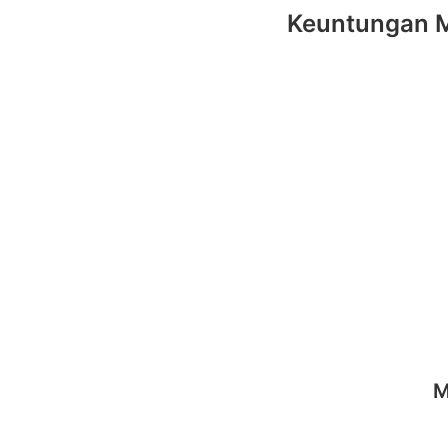
Keuntungan M
M