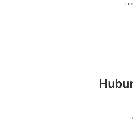
Len
Hubun