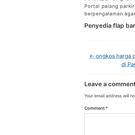
Portal palang parki
berpengalaman agar 
Penyedia flap bar
←
ongkos harga pas
di P
Leave a commen
Your email address will n
Comment
*