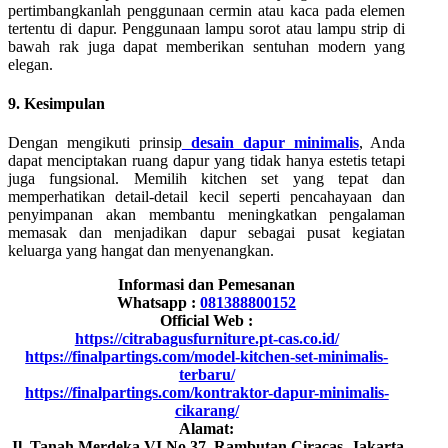
pertimbangkanlah penggunaan cermin atau kaca pada elemen
tertentu di dapur. Penggunaan lampu sorot atau lampu strip di
bawah rak juga dapat memberikan sentuhan modern yang
elegan.
9. Kesimpulan
Dengan mengikuti prinsip
desain dapur minimalis
, Anda
dapat menciptakan ruang dapur yang tidak hanya estetis tetapi
juga fungsional. Memilih kitchen set yang tepat dan
memperhatikan detail-detail kecil seperti pencahayaan dan
penyimpanan akan membantu meningkatkan pengalaman
memasak dan menjadikan dapur sebagai pusat kegiatan
keluarga yang hangat dan menyenangkan.
Informasi dan Pemesanan
Whatsapp :
081388800152
Official Web :
https://citrabagusfurniture.pt-cas.co.id/
https://finalpartings.com/model-kitchen-set-minimalis-
terbaru/
https://finalpartings.com/kontraktor-dapur-minimalis-
cikarang/
Alamat:
Jl. Tanah Merdeka VI No.37, Rambutan Ciracas, Jakarta