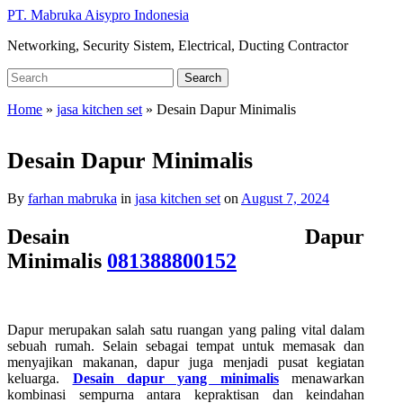
Skip
PT. Mabruka Aisypro Indonesia
to
Networking, Security Sistem, Electrical, Ducting Contractor
main
content
Search
Search
for:
Home
»
jasa kitchen set
»
Desain Dapur Minimalis
Desain Dapur Minimalis
By
farhan mabruka
in
jasa kitchen set
on
August 7, 2024
Desain Dapur
Minimalis
081388800152
Dapur merupakan salah satu ruangan yang paling vital dalam
sebuah rumah. Selain sebagai tempat untuk memasak dan
menyajikan makanan, dapur juga menjadi pusat kegiatan
keluarga.
Desain dapur yang minimalis
menawarkan
kombinasi sempurna antara kepraktisan dan keindahan