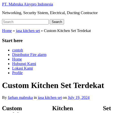
Skip
PT. Mabruka Aisypro Indonesia
to
Networking, Security Sistem, Electrical, Ducting Contractor
main
content
Search
Search
for:
Home
»
jasa kitchen set
»
Custom Kitchen Set Terdekat
Start here
contoh
Distributor Fire alarm
Home
Hubungi Kami
Lokasi Kami
Profile
Custom Kitchen Set Terdekat
By
farhan mabruka
in
jasa kitchen set
on
July 19, 2024
Custom Kitchen Set