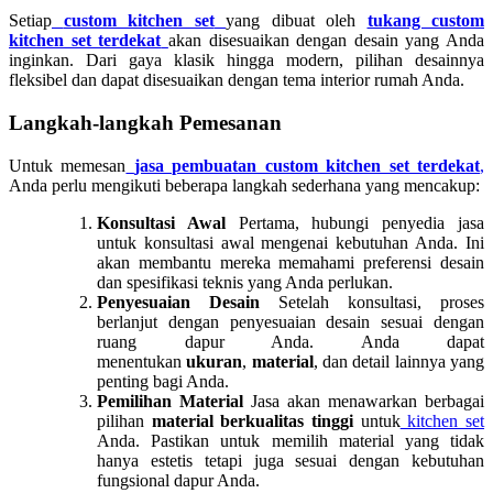
Setiap
custom kitchen set
yang dibuat oleh
tukang custom
kitchen set terdekat
akan disesuaikan dengan desain yang Anda
inginkan. Dari gaya klasik hingga modern, pilihan desainnya
fleksibel dan dapat disesuaikan dengan tema interior rumah Anda.
Langkah-langkah Pemesanan
Untuk memesan
jasa pembuatan custom kitchen set terdekat
,
Anda perlu mengikuti beberapa langkah sederhana yang mencakup:
Konsultasi Awal
Pertama, hubungi penyedia jasa
untuk konsultasi awal mengenai kebutuhan Anda. Ini
akan membantu mereka memahami preferensi desain
dan spesifikasi teknis yang Anda perlukan.
Penyesuaian Desain
Setelah konsultasi, proses
berlanjut dengan penyesuaian desain sesuai dengan
ruang dapur Anda. Anda dapat
menentukan
ukuran
,
material
, dan detail lainnya yang
penting bagi Anda.
Pemilihan Material
Jasa akan menawarkan berbagai
pilihan
material berkualitas tinggi
untuk
kitchen set
Anda. Pastikan untuk memilih material yang tidak
hanya estetis tetapi juga sesuai dengan kebutuhan
fungsional dapur Anda.