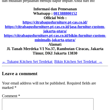
dan mulailah perjalanan menuju dapur impian Anda hari ini!
Informasi dan Pemesanan
Whatsapp :
081388800152
Official Web :
https://citrabagusfurniture.pt-cas.co.id/
https://citrabagusfurniture.pt-cas.co.id/jasa-furnitur-custom-
jakarta-utara/
https://citrabagusfurniture.pt-cas.co.id/bikin-furnitur-custom-
minimalis-jakarta-utara/
Alamat:
Jl. Tanah Merdeka VI No.37, Rambutan Ciracas, Jakarta
Timur, DKI Jakarta 13830
←
Tukang Kitchen Set Terdekat
Bikin Kitchen Set Terdekat
→
Leave a comment
Your email address will not be published.
Required fields are
marked
*
Comment
*