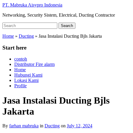
Skip
PT. Mabruka Aisypro Indonesia
to
Networking, Security Sistem, Electrical, Ducting Contractor
main
content
Search
Search
for:
Home
»
Ducting
»
Jasa Instalasi Ducting Bjls Jakarta
Start here
contoh
Distributor Fire alarm
Home
Hubungi Kami
Lokasi Kami
Profile
Jasa Instalasi Ducting Bjls
Jakarta
By
farhan mabruka
in
Ducting
on
July 12, 2024