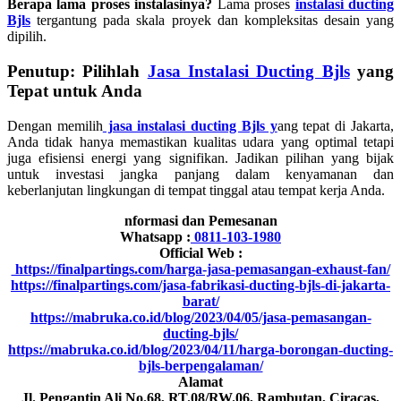
Berapa lama proses instalasinya?
Lama proses
instalasi ducting
Bjls
tergantung pada skala proyek dan kompleksitas desain yang
dipilih.
Penutup: Pilihlah
Jasa Instalasi Ducting Bjls
yang
Tepat untuk Anda
Dengan memilih
jasa instalasi ducting Bjls y
ang tepat di Jakarta,
Anda tidak hanya memastikan kualitas udara yang optimal tetapi
juga efisiensi energi yang signifikan. Jadikan pilihan yang bijak
untuk investasi jangka panjang dalam kenyamanan dan
keberlanjutan lingkungan di tempat tinggal atau tempat kerja Anda.
nformasi dan Pemesanan
Whatsapp :
0811-103-1980
Official Web :
https://finalpartings.com/harga-jasa-pemasangan-exhaust-fan/
https://finalpartings.com/jasa-fabrikasi-ducting-bjls-di-jakarta-
barat/
https://mabruka.co.id/blog/2023/04/05/jasa-pemasangan-
ducting-bjls/
https://mabruka.co.id/blog/2023/04/11/harga-borongan-ducting-
bjls-berpengalaman/
Alamat
Jl. Pengantin Ali No.68, RT.08/RW.06, Rambutan, Ciracas,