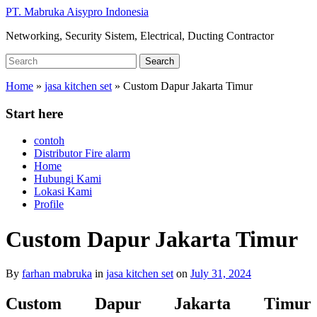
Skip
PT. Mabruka Aisypro Indonesia
to
Networking, Security Sistem, Electrical, Ducting Contractor
main
content
Search
Search
for:
Home
»
jasa kitchen set
»
Custom Dapur Jakarta Timur
Start here
contoh
Distributor Fire alarm
Home
Hubungi Kami
Lokasi Kami
Profile
Custom Dapur Jakarta Timur
By
farhan mabruka
in
jasa kitchen set
on
July 31, 2024
Custom Dapur Jakarta Timur