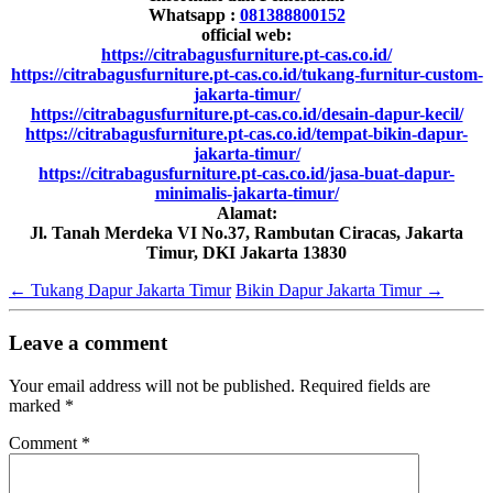
Whatsapp :
081388800152
official web:
https://citrabagusfurniture.pt-cas.co.id/
https://citrabagusfurniture.pt-cas.co.id/tukang-furnitur-custom-
jakarta-timur/
https://citrabagusfurniture.pt-cas.co.id/desain-dapur-kecil/
https://citrabagusfurniture.pt-cas.co.id/tempat-bikin-dapur-
jakarta-timur/
https://citrabagusfurniture.pt-cas.co.id/jasa-buat-dapur-
minimalis-jakarta-timur/
Alamat:
Jl. Tanah Merdeka VI No.37, Rambutan Ciracas, Jakarta
Timur, DKI Jakarta 13830
←
Tukang Dapur Jakarta Timur
Bikin Dapur Jakarta Timur
→
Leave a comment
Your email address will not be published.
Required fields are
marked
*
Comment
*