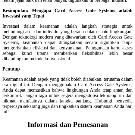
rekam jejak baik dan telah banyak digunakan di berbagai industri.
Kesimpulan: Mengapa Card Access Gate Systems adalah
Investasi yang Tepat
Investasi dalam keamanan adalah langkah strategis untuk
melindungi aset dan individu yang berada dalam suatu lingkungan.
Dengan teknologi modern yang ditawarkan oleh Card Access Gate
Systems, keamanan dapat ditingkatkan secara signifikan tanpa
mengorbankan efisiensi dan kenyamanan. Penggunaan kartu akses
sebagai kunci utama memberikan fleksibilitas lebih besar
dibandingkan metode konvensional.
Penutup
Keamanan adalah aspek yang tidak boleh diabaikan, terutama dalam
era digital ini. Dengan menggunakan Card Access Gate Systems,
Anda dapat memastikan bahwa lingkungan Anda tetap aman dan
terkontrol. Jangan ragu untuk segera mengadopsi teknologi ini dan
nikmati manfaatnya dalam jangka panjang. Hubungi penyedia
terpercaya sekarang juga dan tingkatkan sistem keamanan Anda hari
ini!
Informasi dan Pemesanan