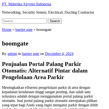
Skip
PT. Mabruka Aisypro Indonesia
to
Networking, Security Sistem, Electrical, Ducting Contractor
main
content
Search
Search
for:
Home
»
barrier gate
»
boomgate
boomgate
By
admin
in
barrier gate
on
December 4, 2024
Penjualan Portal Palang Parkir
Otomatis: Alternatif Pintar dalam
Pengelolaan Area Parkir
Meningkatkan efisiensi pengelolaan parkir di area dengan
kepadatan kendaraan tinggi sangat penting, dan salah satu
solusinya adalah dengan menggunakan portal palang parkir
otomatis. Jual portal palang parkir otomatis merupakan pilihan
yang tepat bagi Anda yang ingin mengatur parkir dengan lebih