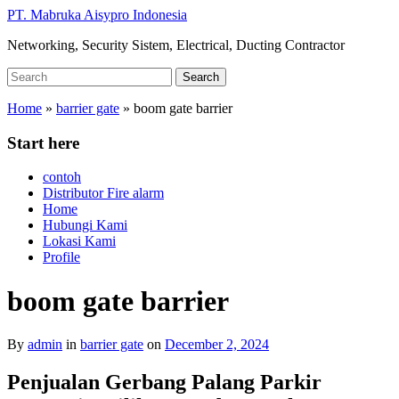
Skip
PT. Mabruka Aisypro Indonesia
to
Networking, Security Sistem, Electrical, Ducting Contractor
main
content
Search
Search
for:
Home
»
barrier gate
»
boom gate barrier
Start here
contoh
Distributor Fire alarm
Home
Hubungi Kami
Lokasi Kami
Profile
boom gate barrier
By
admin
in
barrier gate
on
December 2, 2024
Penjualan Gerbang Palang Parkir