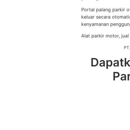
Portal palang parkir
keluar secara otomatis
kenyamanan pengguna
Alat parkir motor, jua
PT
Dapatk
Pa