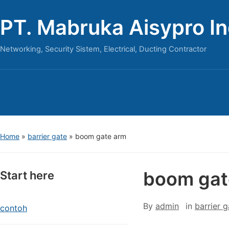
PT. Mabruka Aisypro I
Networking, Security Sistem, Electrical, Ducting Contractor
Home
»
barrier gate
»
boom gate arm
boom gat
Start here
By
admin
in
barrier g
contoh