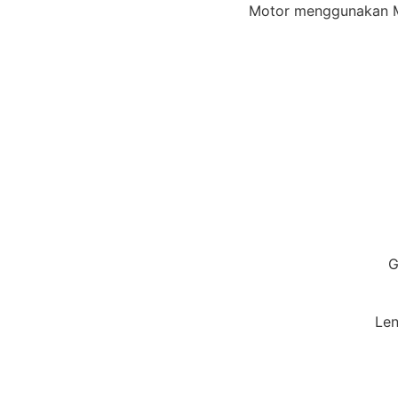
Motor menggunakan Mo
G
Len