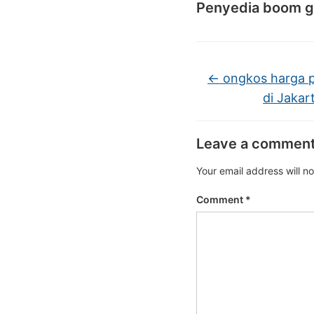
Penyedia boom g
←
ongkos harga pas
di Jakar
Leave a commen
Your email address will n
Comment
*