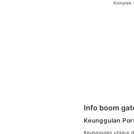
Komplek 
Info boom gat
Keunggulan Port
Keunggulan utama d