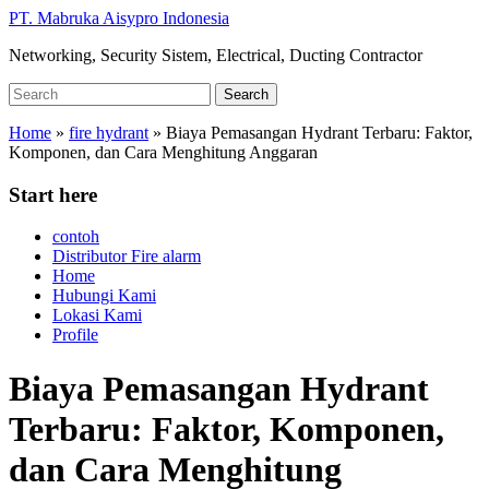
Skip
PT. Mabruka Aisypro Indonesia
to
Networking, Security Sistem, Electrical, Ducting Contractor
main
content
Search
Search
for:
Home
»
fire hydrant
»
Biaya Pemasangan Hydrant Terbaru: Faktor,
Komponen, dan Cara Menghitung Anggaran
Start here
contoh
Distributor Fire alarm
Home
Hubungi Kami
Lokasi Kami
Profile
Biaya Pemasangan Hydrant
Terbaru: Faktor, Komponen,
dan Cara Menghitung