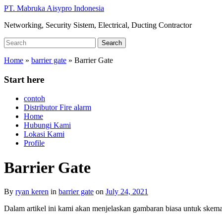
Skip
PT. Mabruka Aisypro Indonesia
to
Networking, Security Sistem, Electrical, Ducting Contractor
main
content
Search
Search
for:
Home
»
barrier gate
»
Barrier Gate
Start here
contoh
Distributor Fire alarm
Home
Hubungi Kami
Lokasi Kami
Profile
Barrier Gate
By
ryan keren
in
barrier gate
on
July 24, 2021
Dalam artikel ini kami akan menjelaskan gambaran biasa untuk skema 