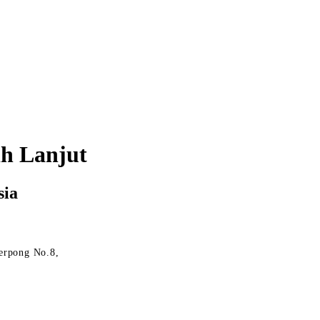
h Lanjut
sia
erpong No.8,