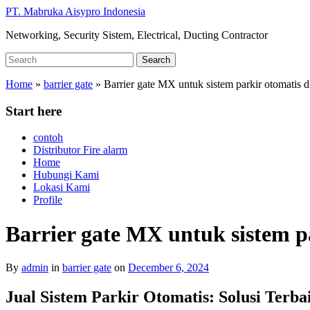
Skip
PT. Mabruka Aisypro Indonesia
to
Networking, Security Sistem, Electrical, Ducting Contractor
main
content
Search
Search
for:
Home
»
barrier gate
»
Barrier gate MX untuk sistem parkir otomatis 
Start here
contoh
Distributor Fire alarm
Home
Hubungi Kami
Lokasi Kami
Profile
Barrier gate MX untuk sistem p
By
admin
in
barrier gate
on
December 6, 2024
Jual Sistem Parkir Otomatis: Solusi Terb