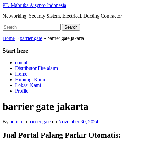
Skip
PT. Mabruka Aisypro Indonesia
to
Networking, Security Sistem, Electrical, Ducting Contractor
main
content
Search
Search
for:
Home
»
barrier gate
»
barrier gate jakarta
Start here
contoh
Distributor Fire alarm
Home
Hubungi Kami
Lokasi Kami
Profile
barrier gate jakarta
By
admin
in
barrier gate
on
November 30, 2024
Jual Portal Palang Parkir Otomatis: