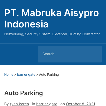
PT. Mabruka Aisypro
Indonesia
Networking, Security Sistem, Electrical, Ducting Contractor
Search
for:
Home
»
barrier gate
»
Auto Parking
Auto Parking
By
ryan keren
in
barrier gate
on
October 8, 2021