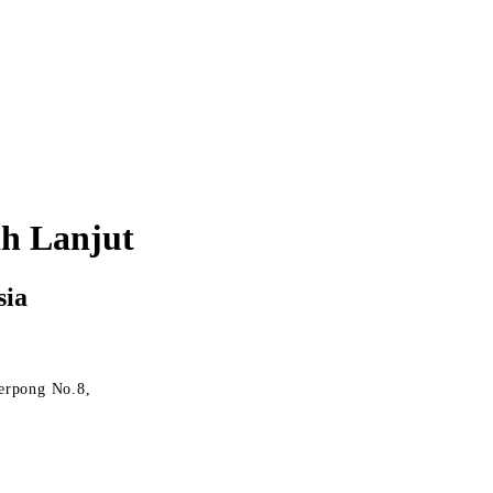
h Lanjut
sia
erpong No.8,