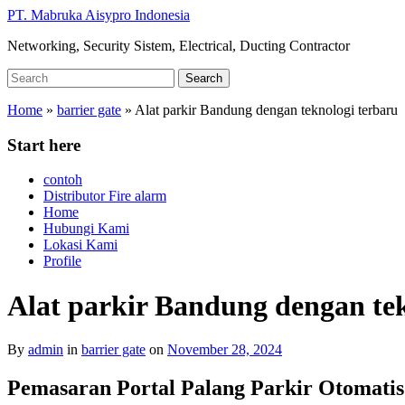
Skip
PT. Mabruka Aisypro Indonesia
to
Networking, Security Sistem, Electrical, Ducting Contractor
main
content
Search
Search
for:
Home
»
barrier gate
»
Alat parkir Bandung dengan teknologi terbaru
Start here
contoh
Distributor Fire alarm
Home
Hubungi Kami
Lokasi Kami
Profile
Alat parkir Bandung dengan tek
By
admin
in
barrier gate
on
November 28, 2024
Pemasaran Portal Palang Parkir Otomatis