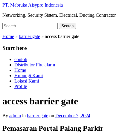
Skip
PT. Mabruka Aisypro Indonesia
to
Networking, Security Sistem, Electrical, Ducting Contractor
main
content
Search
Search
for:
Home
»
barrier gate
»
access barrier gate
Start here
contoh
Distributor Fire alarm
Home
Hubungi Kami
Lokasi Kami
Profile
access barrier gate
By
admin
in
barrier gate
on
December 7, 2024
Pemasaran Portal Palang Parkir