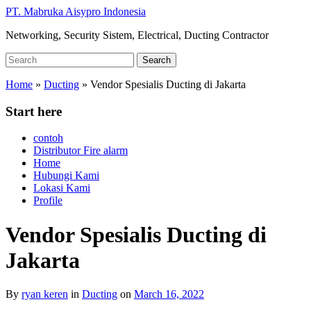
Skip
PT. Mabruka Aisypro Indonesia
to
Networking, Security Sistem, Electrical, Ducting Contractor
main
content
Search
Search
for:
Home
»
Ducting
»
Vendor Spesialis Ducting di Jakarta
Start here
contoh
Distributor Fire alarm
Home
Hubungi Kami
Lokasi Kami
Profile
Vendor Spesialis Ducting di
Jakarta
By
ryan keren
in
Ducting
on
March 16, 2022