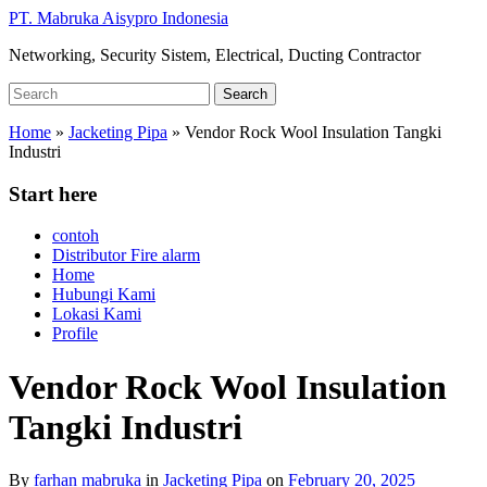
Skip
PT. Mabruka Aisypro Indonesia
to
Networking, Security Sistem, Electrical, Ducting Contractor
main
content
Search
Search
for:
Home
»
Jacketing Pipa
»
Vendor Rock Wool Insulation Tangki
Industri
Start here
contoh
Distributor Fire alarm
Home
Hubungi Kami
Lokasi Kami
Profile
Vendor Rock Wool Insulation
Tangki Industri
By
farhan mabruka
in
Jacketing Pipa
on
February 20, 2025