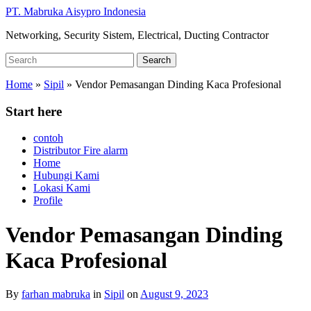
Skip
PT. Mabruka Aisypro Indonesia
to
Networking, Security Sistem, Electrical, Ducting Contractor
main
content
Search
Search
for:
Home
»
Sipil
»
Vendor Pemasangan Dinding Kaca Profesional
Start here
contoh
Distributor Fire alarm
Home
Hubungi Kami
Lokasi Kami
Profile
Vendor Pemasangan Dinding
Kaca Profesional
By
farhan mabruka
in
Sipil
on
August 9, 2023