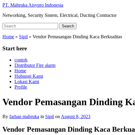
Skip
PT. Mabruka Aisypro Indonesia
to
Networking, Security Sistem, Electrical, Ducting Contractor
main
content
Search
Search
for:
Home
»
Sipil
»
Vendor Pemasangan Dinding Kaca Berkualitas
Start here
contoh
Distributor Fire alarm
Home
Hubungi Kami
Lokasi Kami
Profile
Vendor Pemasangan Dinding Ka
By
farhan mabruka
in
Sipil
on
August 8, 2023
Vendor Pemasangan Dinding Kaca Berkua