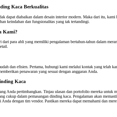
ing Kaca Berkualitas
k dapat diabaikan dalam desain interior modern. Maka dari itu, kami 
 keindahan dan fungsionalitas yang tak tertandingi.
a Kami?
ri dari para ahli yang memiliki pengalaman bertahun-tahun dalam mer
tail.
dah dan efisien. Pertama, hubungi kami melalui kontak yang telah k
 memberikan penawaran yang sesuai dengan anggaran Anda.
inding Kaca
ang Anda pertimbangkan. Tinjau ulasan dan portofolio mereka untuk m
yang cukup dalam pemasangan dinding kaca. Pengalaman akan memastik
si Anda dengan tim vendor. Pastikan mereka dapat memahami dan merea