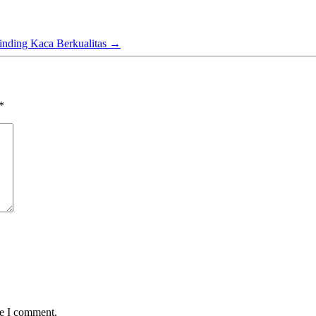
nding Kaca Berkualitas
→
*
me I comment.