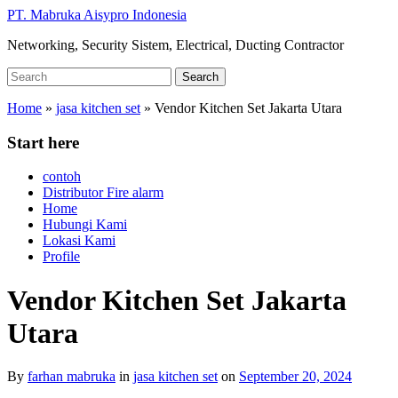
Skip
PT. Mabruka Aisypro Indonesia
to
Networking, Security Sistem, Electrical, Ducting Contractor
main
content
Search
Search
for:
Home
»
jasa kitchen set
»
Vendor Kitchen Set Jakarta Utara
Start here
contoh
Distributor Fire alarm
Home
Hubungi Kami
Lokasi Kami
Profile
Vendor Kitchen Set Jakarta
Utara
By
farhan mabruka
in
jasa kitchen set
on
September 20, 2024