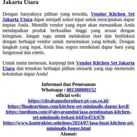
Jakarta Utara
Dengan banyaknya pilihan yang tersedia,
Vendor Kitchen Set
Jakarta Utara
dapat menjadi solusi tepat untuk menciptakan dapur
impian Anda. Memilih vendor yang tepat akan memastikan Anda
mendapatkan produk berkualitas tinggi yang sesuai dengan
keinginan. Jangan ragu untuk melakukan riset dan berdiskusi
dengan berbagai vendor untuk menemukan yang terbaik. Dengan
langkah yang tepat, Anda bisa segera menikmati dapur baru yang
fungsional dan estetis.
Untuk mulai memesan, kunjungi link
Vendor Kitchen Set Jakarta
Utara
dan temukan berbagai pilihan menarik yang siap memenuhi
kebutuhan dapur Anda!
Informasi dan Pemesanan
Whatsapp :
081388800152
official web:
https://citrabagusfurniture.pt-cas.co.id/
https://finalpartings.com/kitchen-set-minimalis-dapur-kecil/
https://medium.com/@aisyaramdni/jasa-pembuatan-kitchen-
set-minimalis-bekasi-6445e453c676
https://www.kontraktor.solutions/2024/07/jasa-buat-kitchen-set-
minimalis-bogor.html
Alamat: