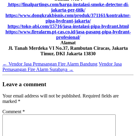
https://finalpartings.com/harga-instalasi-smoke-detector-di-
jakarta-per-titik/
https://www.dongkrakbisnis.com/produk/371161/kontraktor-
pipa-hydrant-jakarta/
https://toko-abi.com/15716/jasa-instalasi-pipa-hydrant.html
https://www.firealarm.pt-cas.co.id/jasa-pasang-pipa-hydrant-
profesional/
Alamat
Jl. Tanah Merdeka VI No.37, Rambutan Ciracas, Jakarta
Timur, DKI Jakarta 13830
←
Vendor Jasa Pemasangan Fire Alarm Bandung
Vendor Jasa
Pemasangan Fire Alarm Surabaya
→
Leave a comment
Your email address will not be published.
Required fields are
marked
*
Comment
*