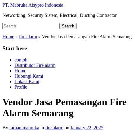
Skip
PT. Mabruka Aisypro Indonesia
to
Networking, Security Sistem, Electrical, Ducting Contractor
main
content
Search
Search
for:
Home
»
fire alarm
»
Vendor Jasa Pemasangan Fire Alarm Semarang
Start here
contoh
Distributor Fire alarm
Home
Hubungi Kami
Lokasi Kami
Profile
Vendor Jasa Pemasangan Fire
Alarm Semarang
By
farhan mabruka
in
fire alarm
on
January 22, 2025