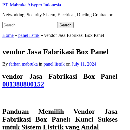
Skip
PT. Mabruka Aisypro Indonesia
to
Networking, Security Sistem, Electrical, Ducting Contractor
main
content
Search
Search
for:
Home
»
panel listrik
»
vendor Jasa Fabrikasi Box Panel
vendor Jasa Fabrikasi Box Panel
By
farhan mabruka
in
panel listrik
on
July 11, 2024
vendor Jasa Fabrikasi Box Panel
081388800152
Panduan Memilih Vendor Jasa
Fabrikasi Box Panel: Kunci Sukses
untuk Sistem Listrik yang Andal