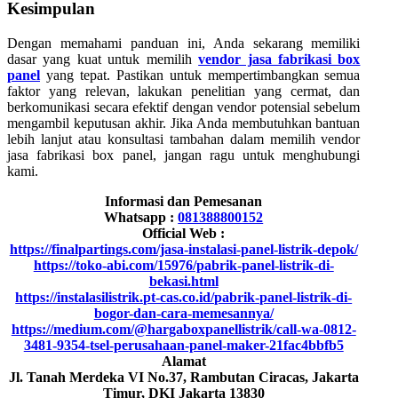
Kesimpulan
Dengan memahami panduan ini, Anda sekarang memiliki
dasar yang kuat untuk memilih
vendor jasa fabrikasi box
panel
yang tepat. Pastikan untuk mempertimbangkan semua
faktor yang relevan, lakukan penelitian yang cermat, dan
berkomunikasi secara efektif dengan vendor potensial sebelum
mengambil keputusan akhir. Jika Anda membutuhkan bantuan
lebih lanjut atau konsultasi tambahan dalam memilih vendor
jasa fabrikasi box panel, jangan ragu untuk menghubungi
kami.
Informasi dan Pemesanan
Whatsapp :
081388800152
Official Web :
https://finalpartings.com/jasa-instalasi-panel-listrik-depok/
https://toko-abi.com/15976/pabrik-panel-listrik-di-
bekasi.html
https://instalasilistrik.pt-cas.co.id/pabrik-panel-listrik-di-
bogor-dan-cara-memesannya/
https://medium.com/@hargaboxpanellistrik/call-wa-0812-
3481-9354-tsel-perusahaan-panel-maker-21fac4bbfb5
Alamat
Jl. Tanah Merdeka VI No.37, Rambutan Ciracas, Jakarta
Timur, DKI Jakarta 13830