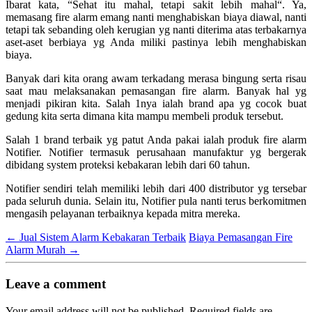
Ibarat kata, “Sehat itu mahal, tetapi sakit lebih mahal“. Ya,
memasang fire alarm emang nanti menghabiskan biaya diawal, nanti
tetapi tak sebanding oleh kerugian yg nanti diterima atas terbakarnya
aset-aset berbiaya yg Anda miliki pastinya lebih menghabiskan
biaya.
Banyak dari kita orang awam terkadang merasa bingung serta risau
saat mau melaksanakan pemasangan fire alarm. Banyak hal yg
menjadi pikiran kita. Salah 1nya ialah brand apa yg cocok buat
gedung kita serta dimana kita mampu membeli produk tersebut.
Salah 1 brand terbaik yg patut Anda pakai ialah produk fire alarm
Notifier. Notifier termasuk perusahaan manufaktur yg bergerak
dibidang system proteksi kebakaran lebih dari 60 tahun.
Notifier sendiri telah memiliki lebih dari 400 distributor yg tersebar
pada seluruh dunia. Selain itu, Notifier pula nanti terus berkomitmen
mengasih pelayanan terbaiknya kepada mitra mereka.
←
Jual Sistem Alarm Kebakaran Terbaik
Biaya Pemasangan Fire
Alarm Murah
→
Leave a comment
Your email address will not be published.
Required fields are