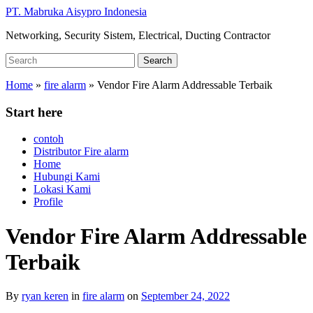
Skip
PT. Mabruka Aisypro Indonesia
to
Networking, Security Sistem, Electrical, Ducting Contractor
main
content
Search
Search
for:
Home
»
fire alarm
»
Vendor Fire Alarm Addressable Terbaik
Start here
contoh
Distributor Fire alarm
Home
Hubungi Kami
Lokasi Kami
Profile
Vendor Fire Alarm Addressable
Terbaik
By
ryan keren
in
fire alarm
on
September 24, 2022