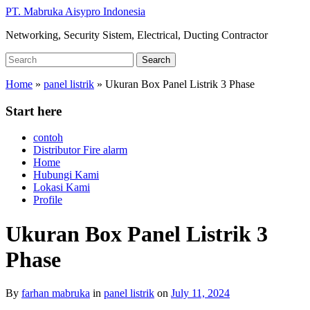
Skip
PT. Mabruka Aisypro Indonesia
to
Networking, Security Sistem, Electrical, Ducting Contractor
main
content
Search
Search
for:
Home
»
panel listrik
»
Ukuran Box Panel Listrik 3 Phase
Start here
contoh
Distributor Fire alarm
Home
Hubungi Kami
Lokasi Kami
Profile
Ukuran Box Panel Listrik 3
Phase
By
farhan mabruka
in
panel listrik
on
July 11, 2024