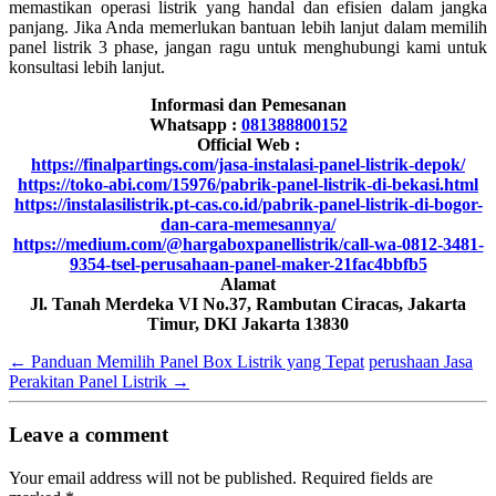
memastikan operasi listrik yang handal dan efisien dalam jangka
panjang. Jika Anda memerlukan bantuan lebih lanjut dalam memilih
panel listrik 3 phase, jangan ragu untuk menghubungi kami untuk
konsultasi lebih lanjut.
Informasi dan Pemesanan
Whatsapp :
081388800152
Official Web :
https://finalpartings.com/jasa-instalasi-panel-listrik-depok/
https://toko-abi.com/15976/pabrik-panel-listrik-di-bekasi.html
https://instalasilistrik.pt-cas.co.id/pabrik-panel-listrik-di-bogor-
dan-cara-memesannya/
https://medium.com/@hargaboxpanellistrik/call-wa-0812-3481-
9354-tsel-perusahaan-panel-maker-21fac4bbfb5
Alamat
Jl. Tanah Merdeka VI No.37, Rambutan Ciracas, Jakarta
Timur, DKI Jakarta 13830
←
Panduan Memilih Panel Box Listrik yang Tepat
perushaan Jasa
Perakitan Panel Listrik
→
Leave a comment
Your email address will not be published.
Required fields are