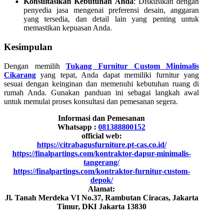
Konsultasikan Kebutuhan Anda
: Diskusikan dengan
penyedia jasa mengenai preferensi desain, anggaran
yang tersedia, dan detail lain yang penting untuk
memastikan kepuasan Anda.
Kesimpulan
Dengan memilih
Tukang Furnitur Custom Minimalis
Cikarang
yang tepat, Anda dapat memiliki furnitur yang
sesuai dengan keinginan dan memenuhi kebutuhan ruang di
rumah Anda. Gunakan panduan ini sebagai langkah awal
untuk memulai proses konsultasi dan pemesanan segera.
Informasi dan Pemesanan
Whatsapp :
081388800152
official web:
https://citrabagusfurniture.pt-cas.co.id/
https://finalpartings.com/kontraktor-dapur-minimalis-
tangerang/
https://finalpartings.com/kontraktor-furnitur-custom-
depok/
Alamat:
Jl. Tanah Merdeka VI No.37, Rambutan Ciracas, Jakarta
Timur, DKI Jakarta 13830