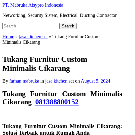
Skip
PT. Mabruka Aisypro Indonesia
to
Networking, Security Sistem, Electrical, Ducting Contractor
main
content
Search
Search
for:
Home
»
jasa kitchen set
»
Tukang Furnitur Custom
Minimalis Cikarang
Tukang Furnitur Custom
Minimalis Cikarang
By
farhan mabruka
in
jasa kitchen set
on
August 5, 2024
Tukang Furnitur Custom Minimalis
Cikarang
081388800152
Tukang Furnitur Custom Minimalis Cikarang:
Solusi Terbaik untuk Rumah Anda