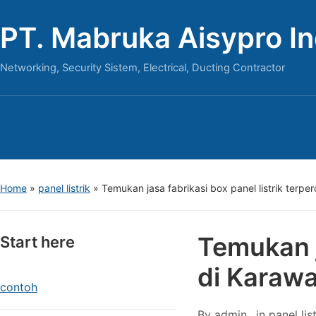
PT. Mabruka Aisypro I
Networking, Security Sistem, Electrical, Ducting Contractor
Home
»
panel listrik
»
Temukan jasa fabrikasi box panel listrik terp
Temukan j
Start here
di Karaw
contoh
By
admin
in
panel list