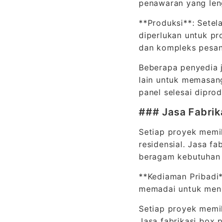
penawaran yang len
**Produksi**: Setel
diperlukan untuk pr
dan kompleks pesan
Beberapa penyedia j
lain untuk memasan
panel selesai dipro
### Jasa Fabrik
Setiap proyek memil
residensial. Jasa f
beragam kebutuhan t
**Kediaman Pribadi*
memadai untuk mengo
Setiap proyek memili
Jasa fabrikasi box 