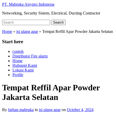
Skip
PT. Mabruka Aisypro Indonesia
to
Networking, Security Sistem, Electrical, Ducting Contractor
main
content
Search
Search
for:
Home
»
isi ulang apar
»
Tempat Reffil Apar Powder Jakarta Selatan
Start here
contoh
Distributor Fire alarm
Home
Hubungi Kami
Lokasi Kami
Profile
Tempat Reffil Apar Powder
Jakarta Selatan
By
farhan mabruka
in
isi ulang apar
on
October 4, 2024