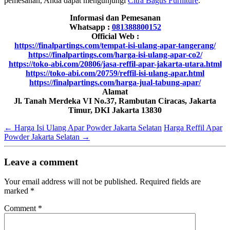
pemesanan, Anda dapat mengunjungi
Citra Bagus Furniture
.
Informasi dan Pemesanan
Whatsapp :
081388800152
Official Web :
https://finalpartings.com/tempat-isi-ulang-apar-tangerang/
https://finalpartings.com/harga-isi-ulang-apar-co2/
https://toko-abi.com/20806/jasa-reffil-apar-jakarta-utara.html
https://toko-abi.com/20759/reffil-isi-ulang-apar.html
https://finalpartings.com/harga-jual-tabung-apar/
Alamat
Jl. Tanah Merdeka VI No.37, Rambutan Ciracas, Jakarta
Timur, DKI Jakarta 13830
←
Harga Isi Ulang Apar Powder Jakarta Selatan
Harga Reffil Apar
Powder Jakarta Selatan
→
Leave a comment
Your email address will not be published.
Required fields are
marked
*
Comment
*