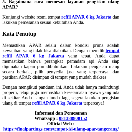
5. Bagaimana cara memesan layanan pengisian ulang
APAR?
Kunjungi website resmi tempat
reffil APAR 6 kg Jakarta
dan
lakukan pemesanan sesuai kebutuhan Anda.
Kata Penutup
Memastikan APAR selalu dalam kondisi prima adalah
kewajiban yang tidak bisa diabaikan. Dengan memilih
tempat
reffil APAR 6 kg Jakarta
yang tepat, Anda dapat
memastikan bahwa perangkat pemadam api Anda siap
digunakan kapan pun dibutuhkan. Lakukan pengisian ulang
secara berkala, pilih penyedia jasa yang terpercaya, dan
pastikan APAR disimpan di tempat yang mudah diakses.
Dengan mengikuti panduan ini, Anda tidak hanya melindungi
properti, tetapi juga memastikan keselamatan nyawa yang ada
di sekitar Anda. Jangan tunda lagi, segera lakukan pengisian
ulang di tempat
reffil APAR 6 kg Jakarta
terpercaya!
Informasi dan Pemesanan
Whatsapp :
081388800152
Official Web :
https://finalpartings.com/tempat-isi-ulang-apar-tangerang/