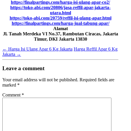
https://finalpartings.com/harga-isi-ulang-apar-co2/
https://toko-abi.com/20806/jasa-reffil-apar-jakarta-
utara.html
https://toko-abi.com/20759/reffil-isi-ulang-apar.html
https://finalpartings.com/harga-jual-tabung-apar/
Alamat
Jl. Tanah Merdeka VI No.37, Rambutan Ciracas, Jakarta
Timur, DKI Jakarta 13830
←
Harga Isi Ulang Apar 6 Kg Jakarta
Harga Reffil Apar 6 Kg
Jakarta
→
Leave a comment
Your email address will not be published.
Required fields are
marked
*
Comment
*