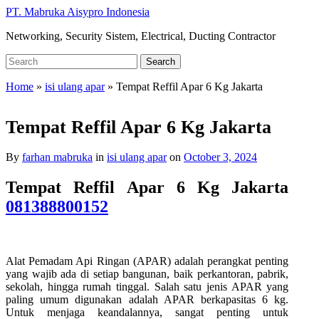
Skip
PT. Mabruka Aisypro Indonesia
to
Networking, Security Sistem, Electrical, Ducting Contractor
main
content
Search
Search
for:
Home
»
isi ulang apar
»
Tempat Reffil Apar 6 Kg Jakarta
Tempat Reffil Apar 6 Kg Jakarta
By
farhan mabruka
in
isi ulang apar
on
October 3, 2024
Tempat Reffil Apar 6 Kg Jakarta
081388800152
Alat Pemadam Api Ringan (APAR) adalah perangkat penting
yang wajib ada di setiap bangunan, baik perkantoran, pabrik,
sekolah, hingga rumah tinggal. Salah satu jenis APAR yang
paling umum digunakan adalah APAR berkapasitas 6 kg.
Untuk menjaga keandalannya, sangat penting untuk