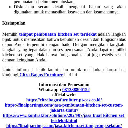
pembuatan sebelum memutuskan.
Diskusikan secara detail mengenai bahan yang akan
digunakan untuk memastikan keawetan dan keamanannya.
Kesimpulan
Memilih
tempat pembuatan kitchen set terdekat
adalah langkah
bijak untuk memastikan bahwa kebutuhan desain dan fungsionalitas
dapur Anda terpenuhi dengan baik. Dengan mengikuti langkah-
langkah yang tepat dalam proses pemesanan, Anda dapat memiliki
kitchen set yang tidak hanya fungsional tetapi juga estetis sesuai
dengan keinginan Anda.
Untuk informasi lebih lanjut atau untuk melakukan konsultasi,
kunjungi
Citra Bagus Furniture
hari ini.
Informasi dan Pemesanan
Whatsapp :
081388800152
official web:
https://citrabagusfurniture.pt-cas.co.id/
https://finalpartings.com/jasa-pembuatan-kitchen-set-custom-
jakarta-timur/
https://www.kontraktor.solutions/2024/07/jasa-buat-kitchen-set-
terdekat.html
https://finalpartings.com/jasa-kitchen-set-tangerang-selatan/