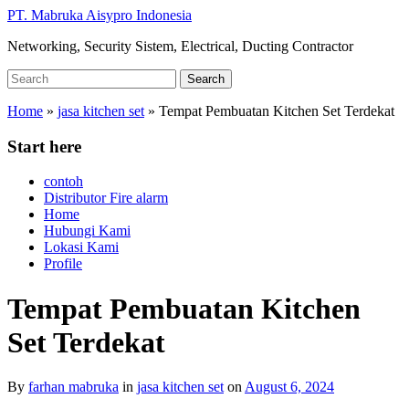
Skip
PT. Mabruka Aisypro Indonesia
to
Networking, Security Sistem, Electrical, Ducting Contractor
main
content
Search
Search
for:
Home
»
jasa kitchen set
»
Tempat Pembuatan Kitchen Set Terdekat
Start here
contoh
Distributor Fire alarm
Home
Hubungi Kami
Lokasi Kami
Profile
Tempat Pembuatan Kitchen
Set Terdekat
By
farhan mabruka
in
jasa kitchen set
on
August 6, 2024