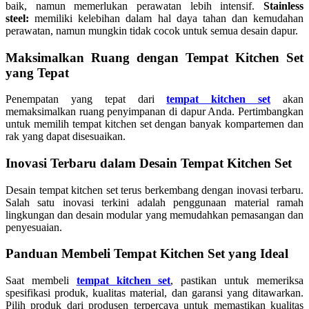
baik, namun memerlukan perawatan lebih intensif.
Stainless
steel:
memiliki kelebihan dalam hal daya tahan dan kemudahan
perawatan, namun mungkin tidak cocok untuk semua desain dapur.
Maksimalkan Ruang dengan Tempat Kitchen Set
yang Tepat
Penempatan yang tepat dari
tempat kitchen set
akan
memaksimalkan ruang penyimpanan di dapur Anda. Pertimbangkan
untuk memilih tempat kitchen set dengan banyak kompartemen dan
rak yang dapat disesuaikan.
Inovasi Terbaru dalam Desain Tempat Kitchen Set
Desain tempat kitchen set terus berkembang dengan inovasi terbaru.
Salah satu inovasi terkini adalah penggunaan material ramah
lingkungan dan desain modular yang memudahkan pemasangan dan
penyesuaian.
Panduan Membeli Tempat Kitchen Set yang Ideal
Saat membeli
tempat kitchen set
, pastikan untuk memeriksa
spesifikasi produk, kualitas material, dan garansi yang ditawarkan.
Pilih produk dari produsen terpercaya untuk memastikan kualitas