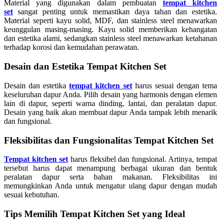
Material yang digunakan dalam pembuatan
tempat kitchen
set
sangat penting untuk memastikan daya tahan dan estetika.
Material seperti kayu solid, MDF, dan stainless steel menawarkan
keunggulan masing-masing. Kayu solid memberikan kehangatan
dan estetika alami, sedangkan stainless steel menawarkan ketahanan
terhadap korosi dan kemudahan perawatan.
Desain dan Estetika Tempat Kitchen Set
Desain dan estetika
tempat kitchen set
harus sesuai dengan tema
keseluruhan dapur Anda. Pilih desain yang harmonis dengan elemen
lain di dapur, seperti warna dinding, lantai, dan peralatan dapur.
Desain yang baik akan membuat dapur Anda tampak lebih menarik
dan fungsional.
Fleksibilitas dan Fungsionalitas Tempat Kitchen Set
Tempat kitchen set
harus fleksibel dan fungsional. Artinya, tempat
tersebut harus dapat menampung berbagai ukuran dan bentuk
peralatan dapur serta bahan makanan. Fleksibilitas ini
memungkinkan Anda untuk mengatur ulang dapur dengan mudah
sesuai kebutuhan.
Tips Memilih Tempat Kitchen Set yang Ideal